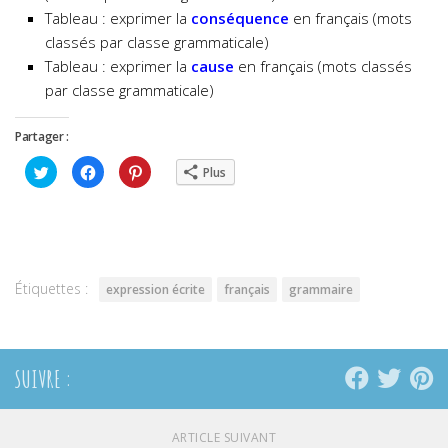
Tableau : exprimer la
conséquence
en français (mots
classés par classe grammaticale)
Tableau : exprimer la
cause
en français (mots classés
par classe grammaticale)
Partager :
Cliquez
Cliquez
Cliquez
Plus
pour
pour
pour
partager
partager
partager
sur
sur
sur
Twitter(ouvre
Facebook(ouvre
Pinterest(ouvre
dans
dans
dans
une
une
une
nouvelle
nouvelle
nouvelle
fenêtre)
fenêtre)
fenêtre)
Étiquettes :
expression écrite
français
grammaire
SUIVRE :
ARTICLE SUIVANT