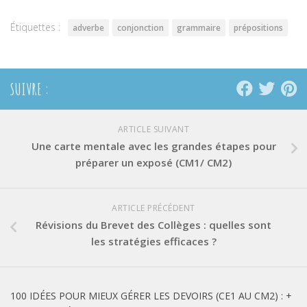
nouvelle
nouvelle
nouvelle
fenêtre)
fenêtre)
fenêtre)
Étiquettes :
adverbe
conjonction
grammaire
prépositions
SUIVRE :
ARTICLE SUIVANT
Une carte mentale avec les grandes étapes pour
préparer un exposé (CM1/ CM2)
ARTICLE PRÉCÉDENT
Révisions du Brevet des Collèges : quelles sont
les stratégies efficaces ?
100 IDÉES POUR MIEUX GÉRER LES DEVOIRS (CE1 AU CM2) : +