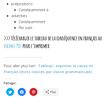
prépositions
Conséquemment à
adverbes
Conséquemment
Par suite
>>> Télécharger le tableau de la conséquence en français
au
format PDF
pour l’imprimer
…………………………………….
Pour aller plus loin :
Tableau : exprimer la cause en
français (mots classés par classe grammaticale)
Partager :
Cliquez
Cliquez
Cliquez
Plus
pour
pour
pour
partager
partager
partager
sur
sur
sur
Twitter(ouvre
Facebook(ouvre
Pinterest(ouvre
dans
dans
dans
une
une
une