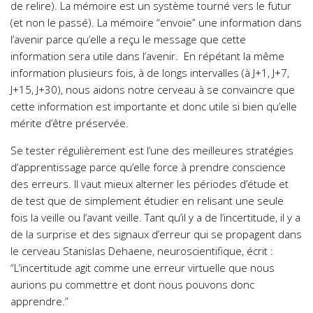
de relire).
La
mémoire
est un système tourné vers le
futur
(et non le passé). La mémoire “envoie” une information dans
l’avenir parce qu’elle a reçu le message que cette
information sera utile dans l’avenir.
En répétant la même
information
plusieurs fois,
à de
longs intervalles
(à J+1, J+7,
J+15, J+30), nous aidons notre cerveau à se convaincre que
cette information est importante et donc utile si bien qu’elle
mérite d’être préservée.
Se tester régulièrement est l’une des meilleures stratégies
d’apprentissage parce qu’elle force à
prendre conscience
des erreurs
. Il vaut mieux alterner les périodes d’étude et
de test que de simplement étudier en relisant une seule
fois la veille ou l’avant veille.
Tant qu’il y a de
l’incertitude
, il y a
de la surprise et des signaux d’erreur qui se propagent dans
le cerveau Stanislas Dehaene, neuroscientifique, écrit :
“L’incertitude agit comme une erreur virtuelle que nous
aurions pu commettre et dont nous pouvons donc
apprendre.”