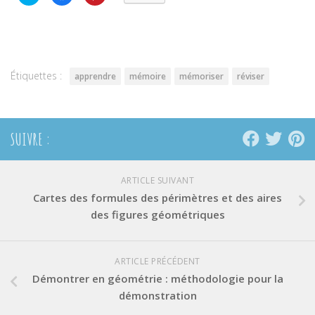
pour
pour
pour
partager
partager
partager
sur
sur
sur
Twitter(ouvre
Facebook(ouvre
Pinterest(ouvre
dans
dans
dans
une
une
une
nouvelle
nouvelle
nouvelle
fenêtre)
fenêtre)
fenêtre)
Étiquettes :
apprendre
mémoire
mémoriser
réviser
SUIVRE :
ARTICLE SUIVANT
Cartes des formules des périmètres et des aires
des figures géométriques
ARTICLE PRÉCÉDENT
Démontrer en géométrie : méthodologie pour la
démonstration