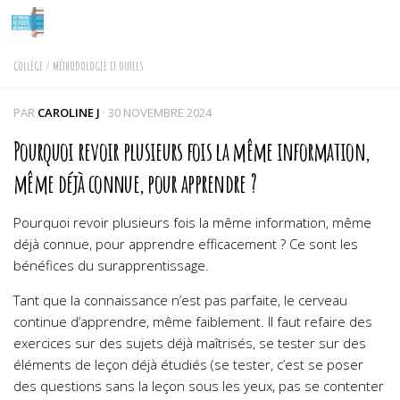
Skip to content
COLLÈGE
/
MÉTHODOLOGIE ET OUTILS
PAR
CAROLINE J
·
30 NOVEMBRE 2024
Pourquoi revoir plusieurs fois la même information,
même déjà connue, pour apprendre ?
Pourquoi revoir plusieurs fois la même information, même
déjà connue, pour apprendre efficacement ? Ce sont les
bénéfices du surapprentissage.
Tant que la connaissance n’est pas parfaite, le cerveau
continue d’apprendre, même faiblement. Il faut
refaire des
exercices sur des sujets déjà maîtrisés
, se
tester sur des
éléments de leçon déjà étudiés
(se tester, c’est se poser
des questions sans la leçon sous
les yeux, pas se contenter