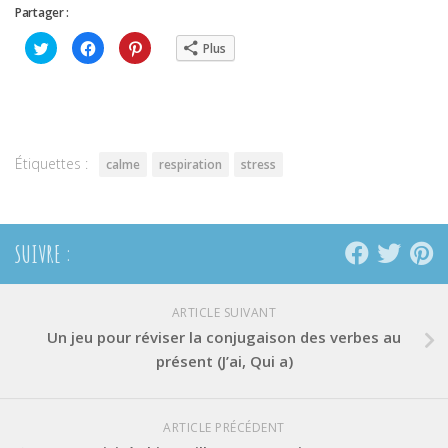
Partager :
Cliquez
Cliquez
Cliquez
Plus
pour
pour
pour
partager
partager
partager
sur
sur
sur
Twitter(ouvre
Facebook(ouvre
Pinterest(ouvre
dans
dans
dans
une
une
une
nouvelle
nouvelle
nouvelle
fenêtre)
fenêtre)
fenêtre)
Étiquettes :
calme
respiration
stress
SUIVRE :
ARTICLE SUIVANT
Un jeu pour réviser la conjugaison des verbes au
présent (J’ai, Qui a)
ARTICLE PRÉCÉDENT