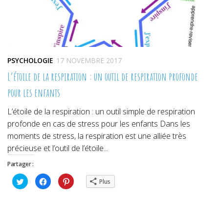
PSYCHOLOGIE
17 NOVEMBRE 2017
L’étoile de la respiration : un outil de respiration profonde
pour les enfants
L’étoile de la respiration : un outil simple de respiration
profonde en cas de stress pour les enfants Dans les
moments de stress, la respiration est une alliée très
précieuse et l’outil de l’étoile...
Partager :
Cliquez
Cliquez
Cliquez
Plus
pour
pour
pour
partager
partager
partager
sur
sur
sur
Twitter(ouvre
Facebook(ouvre
Pinterest(ouvre
dans
dans
dans
une
une
une