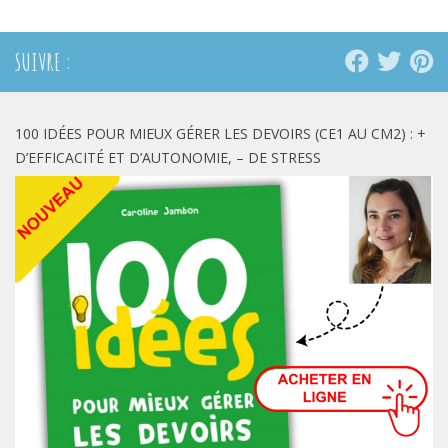
nouvelle
nouvelle
nouvelle
fenêtre)
fenêtre)
fenêtre)
SUIVRE :
100 IDÉES POUR MIEUX GÉRER LES DEVOIRS (CE1 AU CM2) : +
D’EFFICACITÉ ET D’AUTONOMIE, – DE STRESS