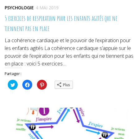
PSYCHOLOGIE
4 MAI 2019
5 exercices de respiration pour les enfants agités qui ne
tiennent pas en place
La cohérence cardiaque et le pouvoir de l’expiration pour
les enfants agités La cohérence cardiaque s’appuie sur le
pouvoir de l’expiration pour les enfants qui ne tiennent pas
en place : voici 5 exercices...
Partager :
Cliquez
Cliquez
Cliquez
Plus
pour
pour
pour
partager
partager
partager
sur
sur
sur
Twitter(ouvre
Facebook(ouvre
Pinterest(ouvre
dans
dans
dans
une
une
une
nouvelle
nouvelle
nouvelle
fenêtre)
fenêtre)
fenêtre)