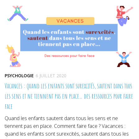
dans
dans
dans
une
une
une
nouvelle
nouvelle
nouvelle
fenêtre)
fenêtre)
fenêtre)
PSYCHOLOGIE
6 JUILLET 2020
Vacances : quand les enfants sont surexcités, sautent dans tous
les sens et ne tiennent pas en place… des ressources pour faire
face
Quand les enfants sautent dans tous les sens et ne
tiennent pas en place. Comment faire face ? Vacances :
quand les enfants sont surexcités, sautent dans tous les