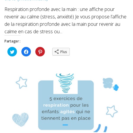
Respiration profonde avec la main : une affiche pour
revenir au calme (stress, anxiété) Je vous propose l’affiche
de la respiration profonde avec la main pour revenir au
calme en cas de stress ou...
Partager :
Cliquez
Cliquez
Cliquez
Plus
pour
pour
pour
partager
partager
partager
sur
sur
sur
Twitter(ouvre
Facebook(ouvre
Pinterest(ouvre
dans
dans
dans
une
une
une
nouvelle
nouvelle
nouvelle
fenêtre)
fenêtre)
fenêtre)