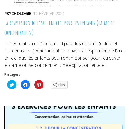
PSYCHOLOGIE
12 FÉVRIER 2021
La respiration de l’arc-en-ciel pour les enfants (calme et
concentration)
La respiration de l’arc-en-ciel pour les enfants (calme et
concentration) Voici une affiche avec la respiration de l’arc-
en-ciel que les enfants pourront mobiliser pour retrouver
le calme ou se concentrer. Une expiration lente et...
Partager :
Cliquez
Cliquez
Cliquez
Plus
pour
pour
pour
partager
partager
partager
sur
sur
sur
Twitter(ouvre
Facebook(ouvre
Pinterest(ouvre
dans
dans
dans
une
une
une
nouvelle
nouvelle
nouvelle
fenêtre)
fenêtre)
fenêtre)