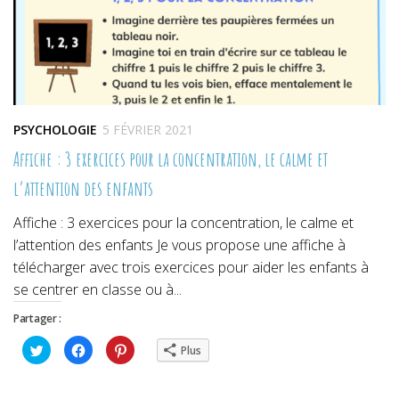
PSYCHOLOGIE
5 FÉVRIER 2021
Affiche : 3 exercices pour la concentration, le calme et
l’attention des enfants
Affiche : 3 exercices pour la concentration, le calme et
l’attention des enfants Je vous propose une affiche à
télécharger avec trois exercices pour aider les enfants à
se centrer en classe ou à...
Partager :
Cliquez
Cliquez
Cliquez
Plus
pour
pour
pour
partager
partager
partager
sur
sur
sur
Twitter(ouvre
Facebook(ouvre
Pinterest(ouvre