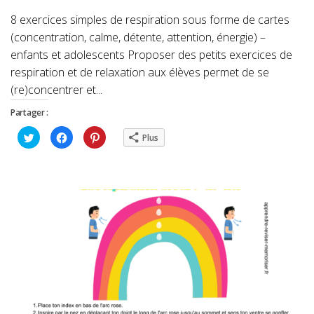
8 exercices simples de respiration sous forme de cartes
(concentration, calme, détente, attention, énergie) –
enfants et adolescents Proposer des petits exercices de
respiration et de relaxation aux élèves permet de se
(re)concentrer et...
Partager :
Cliquez
Cliquez
Cliquez
Plus
pour
pour
pour
partager
partager
partager
sur
sur
sur
Twitter(ouvre
Facebook(ouvre
Pinterest(ouvre
dans
dans
dans
une
une
une
nouvelle
nouvelle
nouvelle
fenêtre)
fenêtre)
fenêtre)