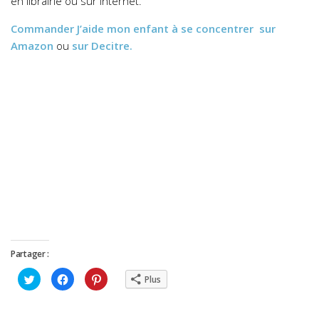
en librairie ou sur internet.
Commander
J’aide mon enfant à se concentrer
sur
Amazon
ou
sur Decitre.
Partager :
Cliquez
Cliquez
Cliquez
Plus
pour
pour
pour
partager
partager
partager
sur
sur
sur
Twitter(ouvre
Facebook(ouvre
Pinterest(ouvre