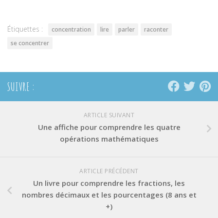
dans
dans
dans
une
une
une
nouvelle
nouvelle
nouvelle
fenêtre)
fenêtre)
fenêtre)
Étiquettes :
concentration
lire
parler
raconter
se concentrer
SUIVRE :
ARTICLE SUIVANT
Une affiche pour comprendre les quatre
opérations mathématiques
ARTICLE PRÉCÉDENT
Un livre pour comprendre les fractions, les
nombres décimaux et les pourcentages (8 ans et
+)