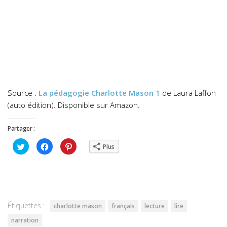
Source :
La pédagogie Charlotte Mason 1
de Laura Laffon
(auto édition). Disponible sur Amazon.
Partager :
Cliquez
Cliquez
Cliquez
Plus
pour
pour
pour
partager
partager
partager
sur
sur
sur
Twitter(ouvre
Facebook(ouvre
Pinterest(ouvre
dans
dans
dans
une
une
une
nouvelle
nouvelle
nouvelle
fenêtre)
fenêtre)
fenêtre)
Étiquettes :
charlotte mason
français
lecture
lire
narration