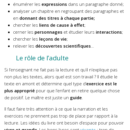
énumérer les
expressions
dans un paragraphe donné;
analyser un chapitre en regroupant des paragraphes et
en
donnant des titres à chaque partie;
chercher les
liens de cause à effet
;
cerner les
personnages
et étudier leurs
interactions
;
chercher les
leçons de vie
;
relever les
découvertes scientifiques
…
Le rôle de l’adulte
Si l’enseignant ne fait pas la lecture et qu’il n’explique pas
non plus les textes, alors quel est son travail ? Il étudie le
texte en amont et détermine quel type d’
exercice est le
plus approprié
pour que l’enfant en retire quelque chose
de positif. Le maître est juste un
guide
.
Il faut faire très attention à ce que la narration et les
exercices ne prennent pas trop de place par rapport à la
lecture. Les idées du livre ont besoin d’espace pour pouvoir
vivre et grandir
. Les bons livres sont
vivants
: trop de