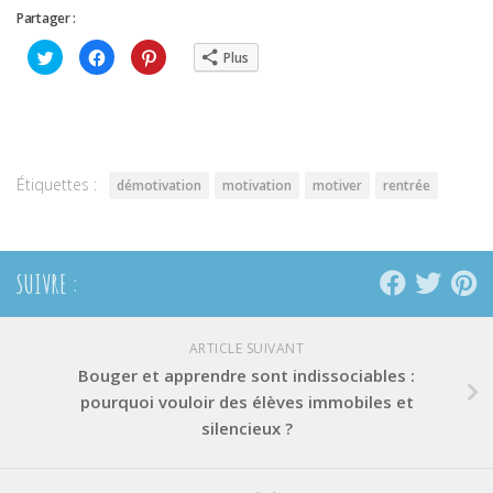
Partager :
Cliquez
Cliquez
Cliquez
Plus
pour
pour
pour
partager
partager
partager
sur
sur
sur
Twitter(ouvre
Facebook(ouvre
Pinterest(ouvre
dans
dans
dans
une
une
une
nouvelle
nouvelle
nouvelle
fenêtre)
fenêtre)
fenêtre)
Étiquettes :
démotivation
motivation
motiver
rentrée
SUIVRE :
ARTICLE SUIVANT
Bouger et apprendre sont indissociables :
pourquoi vouloir des élèves immobiles et
silencieux ?