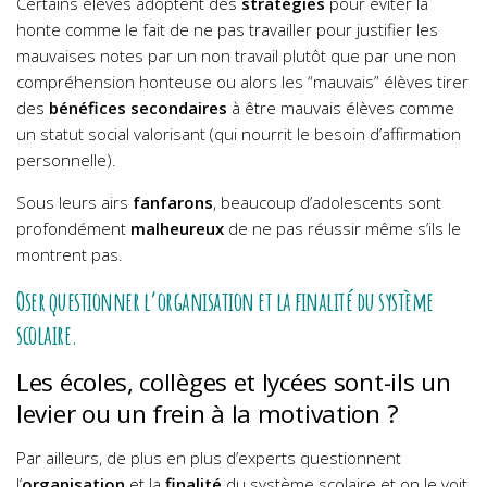
Certains élèves adoptent des
stratégies
pour éviter la
honte comme le fait de ne pas travailler pour justifier les
mauvaises notes par un non travail plutôt que par une non
compréhension honteuse ou alors les “mauvais” élèves tirer
des
bénéfices secondaires
à être mauvais élèves comme
un statut social valorisant (qui nourrit le besoin d’affirmation
personnelle).
Sous leurs airs
fanfarons
, beaucoup d’adolescents sont
profondément
malheureux
de ne pas réussir même s’ils le
montrent pas.
Oser questionner l’organisation et la finalité du système
scolaire.
Les écoles, collèges et lycées sont-ils un
levier ou un frein à la motivation ?
Par ailleurs, de plus en plus d’experts questionnent
l’
organisation
et la
finalité
du système scolaire et on le voit