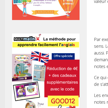
valeur
Par ex
sens. L
aussi.
demande
notes 
Ce qui 
de s’at
Les en
notes n