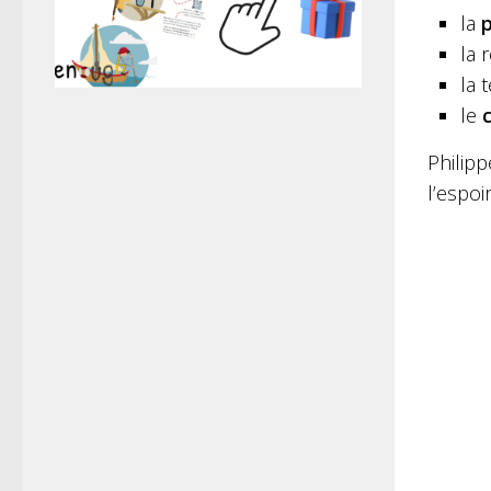
la
la 
la 
le
Philipp
l’espoi