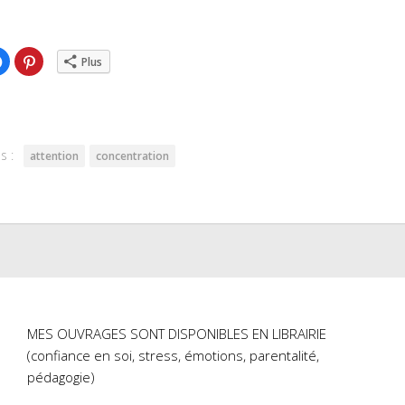
ez
Cliquez
Cliquez
Plus
pour
pour
ger
partager
partager
sur
sur
er(ouvre
Facebook(ouvre
Pinterest(ouvre
dans
dans
une
une
lle
nouvelle
nouvelle
re)
fenêtre)
fenêtre)
s :
attention
concentration
MES OUVRAGES SONT DISPONIBLES EN LIBRAIRIE
(confiance en soi, stress, émotions, parentalité,
pédagogie)