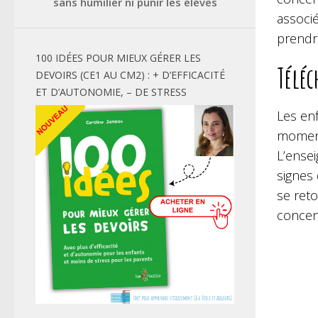
sans humilier ni punir les élèves
associ
prendr
100 IDÉES POUR MIEUX GÉRER LES
Téléc
DEVOIRS (CE1 AU CM2) : + D’EFFICACITÉ
ET D’AUTONOMIE, – DE STRESS
Les en
moment
L’ense
signes
se reto
concent