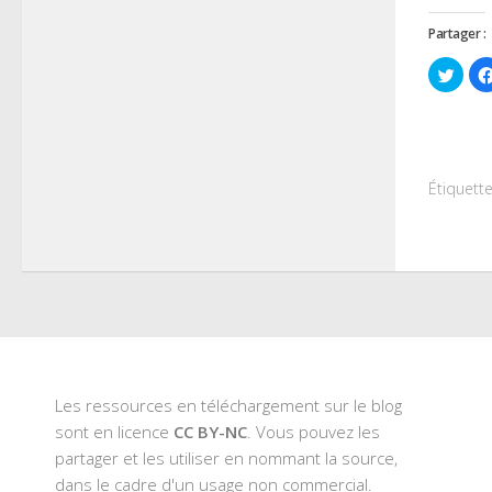
Partager :
Cliqu
pour
parta
sur
Twitt
dans
une
nouve
fenêt
Étiquette
Les ressources en téléchargement sur le blog
sont en licence
CC BY-NC
. Vous pouvez les
partager et les utiliser en nommant la source,
dans le cadre d'un usage non commercial.