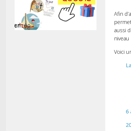
Afin d’
permett
aussi d
niveau 
Voici u
La
6 
2