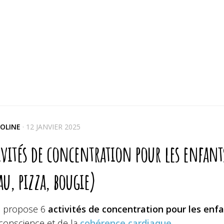
OLINE
·
12 JANVIER 2025
ivités de concentration pour les enfants
au, pizza, bougie)
s propose 6
activités de concentration pour les enf
 conscience et de la
cohérence cardiaque.