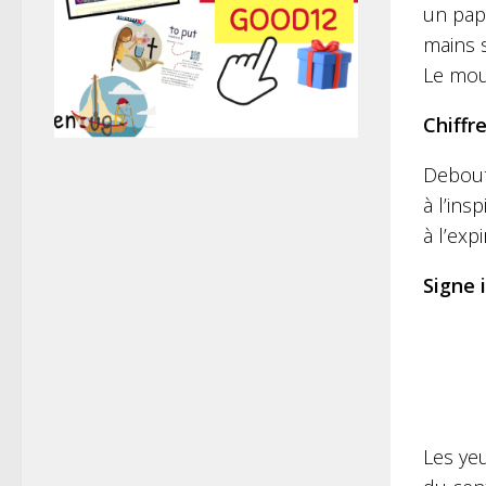
un papi
mains s
Le mouv
Chiffre
Debout,
à l’ins
à l’exp
Signe i
Les yeu