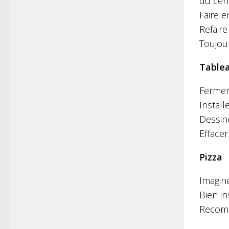
du cen
Faire 
Refair
Toujou
Table
Fermer
Install
Dessine
Effacer
Pizza
Imagin
Bien in
Recomme