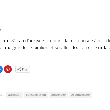
e
r un gâteau d’anniversaire dans la main posée à plat deva
 une grande inspiration et souffler doucement sur la bo
ez
Cliquez
Cliquez
Plus
pour
pour
ger
partager
partager
sur
sur
er(ouvre
Facebook(ouvre
Pinterest(ouvre
dans
dans
une
une
lle
nouvelle
nouvelle
re)
fenêtre)
fenêtre)
s :
attention
concentration
concentrer
se concentrer