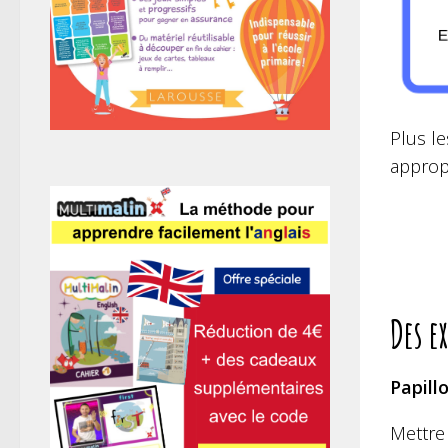
Plus le
appropr
Des e
Papill
Mettre