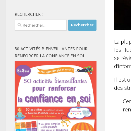
RECHERCHER :
Rechercher :
La plu
50 ACTIVITÉS BIENVEILLANTES POUR
les ill
RENFORCER LA CONFIANCE EN SOI
se rév
d’info
Il est
des str
Cer
ren