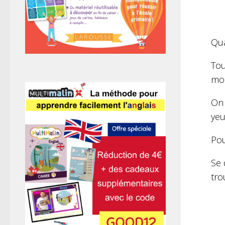
Qua
Tou
mod
On 
yeu
Pou
Se 
tro