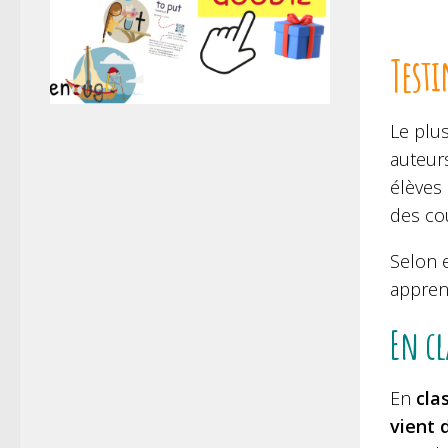
Testi
Le plus
auteur
élèves
des cou
Selon e
apprent
En cl
En
cla
vient 