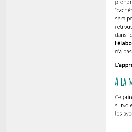
prendr
“caché
sera pr
retrouv
dans l
l’élabo
n’a pas
L’appr
A la 
Ce pri
survol
les av