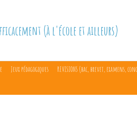
fficacement (à l'école et ailleurs)
e
Jeux pédagogiques
REVISIONS (bac, brevet, examens, con