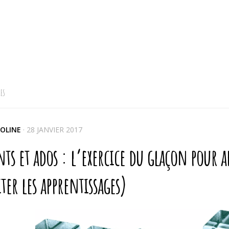
ES
OLINE
·
28 JANVIER 2017
ts et ados : l’exercice du glaçon pour a
iter les apprentissages)