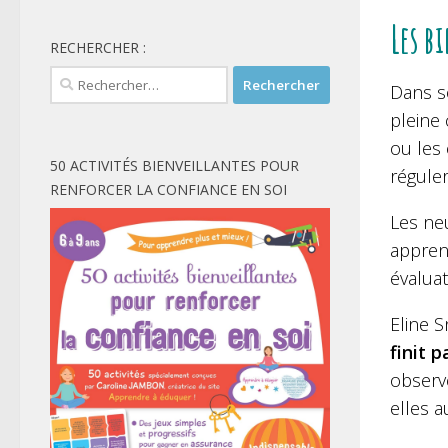
Les b
RECHERCHER :
Rechercher :
Dans s
pleine
ou les 
50 ACTIVITÉS BIENVEILLANTES POUR
réguler
RENFORCER LA CONFIANCE EN SOI
Les ne
appren
évaluat
Eline S
finit 
observe
elles a