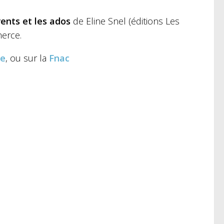
ents et les ados
de Eline Snel (éditions Les
merce.
re
, ou sur la
Fnac