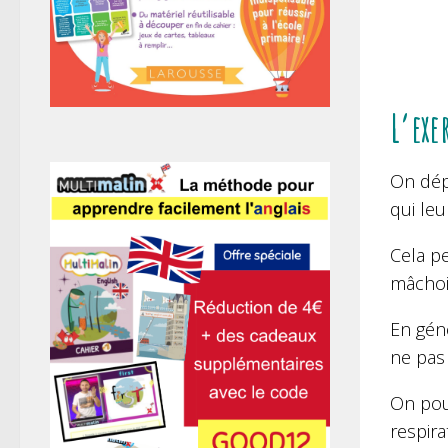
L’exe
On dép
qui leu
Cela pe
mâchoir
En géné
ne pas 
On pour
respira