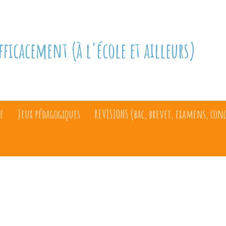
fficacement (à l'école et ailleurs)
e
Jeux pédagogiques
REVISIONS (bac, brevet, examens, con