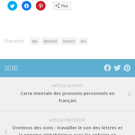
Cliquez
Cliquez
Cliquez
Plus
pour
pour
pour
partager
partager
partager
sur
sur
sur
Twitter(ouvre
Facebook(ouvre
Pinterest(ouvre
dans
dans
dans
une
une
une
nouvelle
nouvelle
nouvelle
fenêtre)
fenêtre)
fenêtre)
Étiquettes :
dys
dyslexie
lecture
lire
SUIVRE :
ARTICLE SUIVANT
Carte mentale des pronoms personnels en
français
ARTICLE PRÉCÉDENT
Dominos des sons : travailler le son des lettres et
le principe alphabétique avec les enfants en