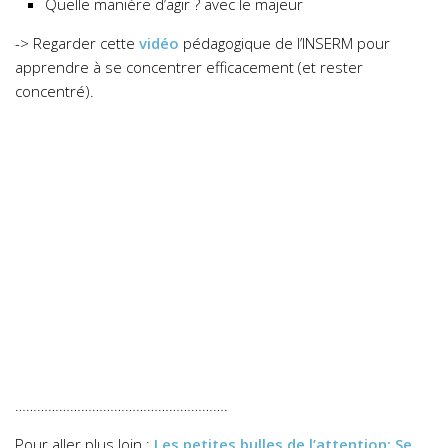
Quelle manière d’agir ? avec le majeur
-> Regarder cette
vidéo
pédagogique de l’INSERM pour
apprendre à se concentrer efficacement (et rester
concentré).
………………………………………………….
Pour aller plus loin :
Les petites bulles de l’attention: Se