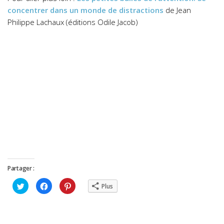
concentrer dans un monde de distractions
de Jean
Philippe Lachaux (éditions Odile Jacob)
Partager :
Cliquez
Cliquez
Cliquez
Plus
pour
pour
pour
partager
partager
partager
sur
sur
sur
Twitter(ouvre
Facebook(ouvre
Pinterest(ouvre
dans
dans
dans
une
une
une