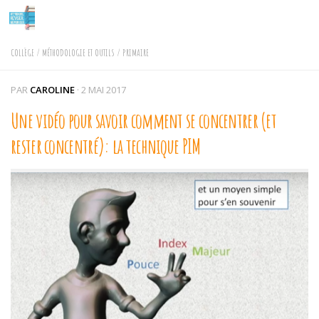
Skip to content
COLLÈGE
/
MÉTHODOLOGIE ET OUTILS
/
PRIMAIRE
PAR
CAROLINE
·
2 MAI 2017
Une vidéo pour savoir comment se concentrer (et
rester concentré): la technique PIM