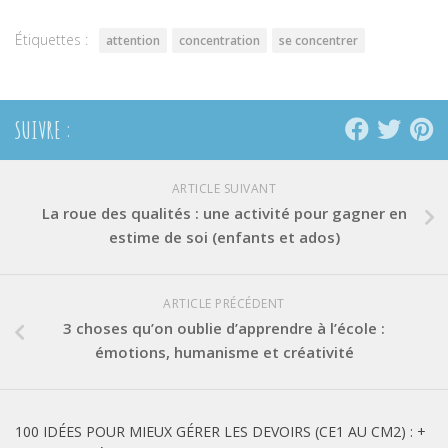
nouvelle
nouvelle
nouvelle
fenêtre)
fenêtre)
fenêtre)
Étiquettes :
attention
concentration
se concentrer
SUIVRE :
ARTICLE SUIVANT
La roue des qualités : une activité pour gagner en
estime de soi (enfants et ados)
ARTICLE PRÉCÉDENT
3 choses qu’on oublie d’apprendre à l’école :
émotions, humanisme et créativité
100 IDÉES POUR MIEUX GÉRER LES DEVOIRS (CE1 AU CM2) : +