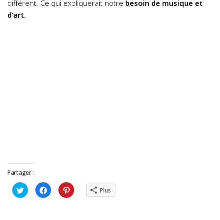
différent. Ce qui expliquerait notre
besoin de musique et
d’art.
Partager :
Cliquez
Cliquez
Cliquez
Plus
pour
pour
pour
partager
partager
partager
sur
sur
sur
Twitter(ouvre
Facebook(ouvre
Pinterest(ouvre
dans
dans
dans