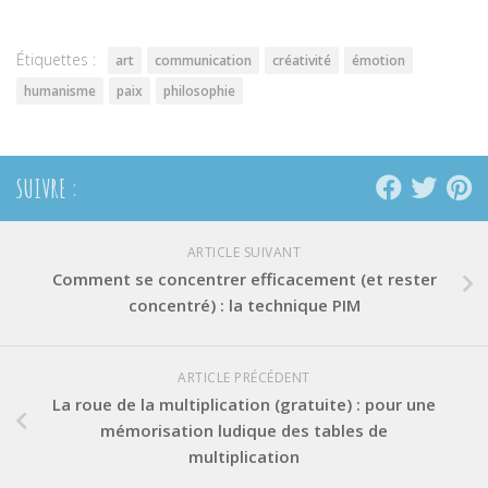
une
une
une
nouvelle
nouvelle
nouvelle
fenêtre)
fenêtre)
fenêtre)
Étiquettes :
art
communication
créativité
émotion
humanisme
paix
philosophie
SUIVRE :
ARTICLE SUIVANT
Comment se concentrer efficacement (et rester
concentré) : la technique PIM
ARTICLE PRÉCÉDENT
La roue de la multiplication (gratuite) : pour une
mémorisation ludique des tables de
multiplication