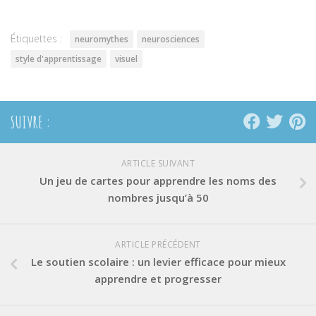
une
une
une
nouvelle
nouvelle
nouvelle
fenêtre)
fenêtre)
fenêtre)
Étiquettes :
neuromythes
neurosciences
style d'apprentissage
visuel
SUIVRE :
ARTICLE SUIVANT
Un jeu de cartes pour apprendre les noms des
nombres jusqu’à 50
ARTICLE PRÉCÉDENT
Le soutien scolaire : un levier efficace pour mieux
apprendre et progresser