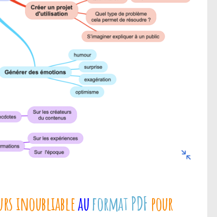
urs inoubliable
au
format PDF
pour