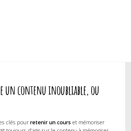
re un contenu inoubliable, ou
pes clés pour
retenir un cours
et mémoriser
git toujours d’agir sur le contenu à mémoriser