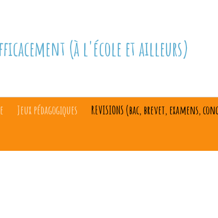
fficacement (à l'école et ailleurs)
e
Jeux pédagogiques
REVISIONS (bac, brevet, examens, con