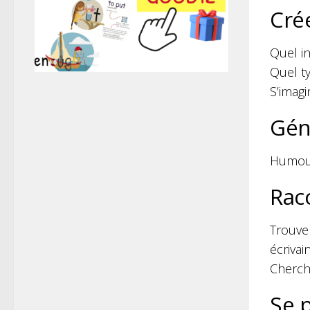
Crée
Quel in
Quel t
S’imagi
Gén
Humour
Raco
Trouve
écrivai
Cherch
Se 