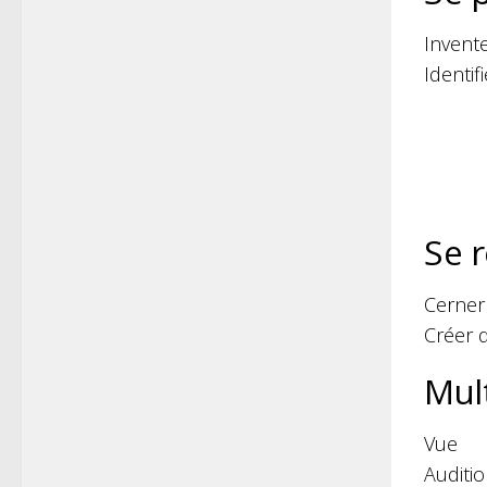
Invent
Identif
Se 
Cerner
Créer d
Mul
Vue
Auditi