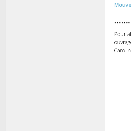
Mouv
……
Pour a
ouvrag
Carolin