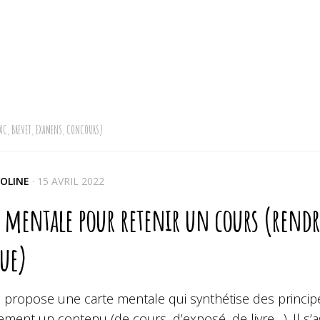
AC, BREVET, EXAMENS, CONCOURS)
OLINE
·
15 AVRIL 2022
e mentale pour retenir un cours (rend
que)
s propose une carte mentale qui synthétise des princi
ment un contenu (de cours, d’exposé, de livre…). Il s’a