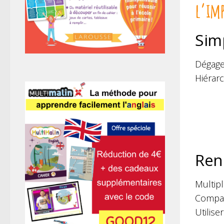
l’im
Simp
Dégager
Hiérarc
Ren
Multip
Compare
Utilise