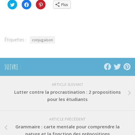
Cliquez
Cliquez
Cliquez
Plus
pour
pour
pour
partager
partager
partager
sur
sur
sur
Twitter(ouvre
Facebook(ouvre
Pinterest(ouvre
dans
dans
dans
une
une
une
nouvelle
nouvelle
nouvelle
fenêtre)
fenêtre)
fenêtre)
Étiquettes :
conjugaison
SUIVRE :
ARTICLE SUIVANT
Lutter contre la procrastination : 2 propositions
pour les étudiants
ARTICLE PRÉCÉDENT
Grammaire : carte mentale pour comprendre la
nature et la fonction des prépositions