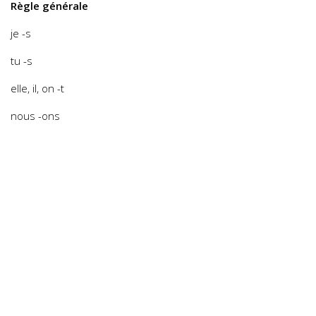
Règle générale
je -s
tu -s
elle, il, on -t
nous -ons