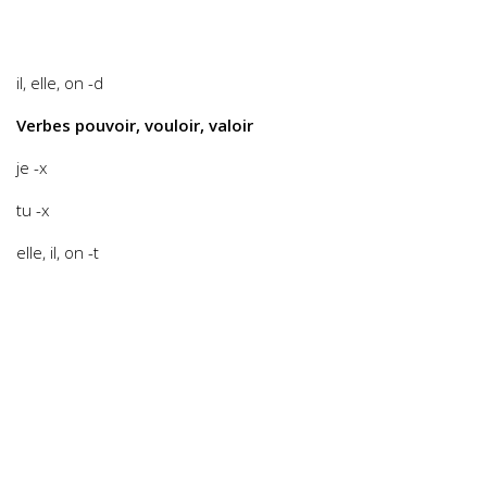
il, elle, on -d
Verbes pouvoir, vouloir, valoir
je -x
tu -x
elle, il, on -t