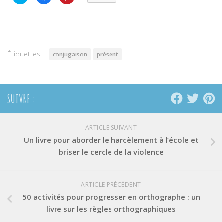
pour
pour
pour
partager
partager
partager
sur
sur
sur
Twitter(ouvre
Facebook(ouvre
Pinterest(ouvre
dans
dans
dans
une
une
une
nouvelle
nouvelle
nouvelle
fenêtre)
fenêtre)
fenêtre)
Étiquettes :
conjugaison
présent
SUIVRE :
ARTICLE SUIVANT
Un livre pour aborder le harcèlement à l’école et
briser le cercle de la violence
ARTICLE PRÉCÉDENT
50 activités pour progresser en orthographe : un
livre sur les règles orthographiques