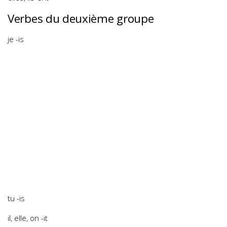
Verbes du deuxième groupe
je -is
tu -is
il, elle, on -it