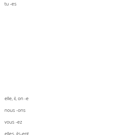
tu -es
elle, il, on -e
nous -ons
vous -ez
elles, ils-ent