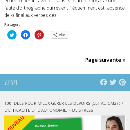
écrire l’impératif avec ou sans -s final en français ? Une
faute d’orthographe qui revient fréquemment est l’absence
de -s final aux verbes des...
Partager :
Cliquez
Cliquez
Cliquez
Plus
pour
pour
pour
partager
partager
partager
sur
sur
sur
Twitter(ouvre
Facebook(ouvre
Pinterest(ouvre
dans
dans
dans
une
une
une
nouvelle
nouvelle
nouvelle
Page suivante »
fenêtre)
fenêtre)
fenêtre)
SUIVRE :
100 IDÉES POUR MIEUX GÉRER LES DEVOIRS (CE1 AU CM2) : +
D’EFFICACITÉ ET D’AUTONOMIE, – DE STRESS