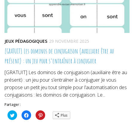
JEUX PÉDAGOGIQUES
29 NOVEMBRE 2025
[GRATUIT] Les dominos de conjugaison (auxiliaire être au
présent) : un jeu pour s’entraîner à conjuguer
[GRATUIT] Les dominos de conjugaison (auxiliaire être au
présent) : un jeu pour s’entraîner à conjuguer Je vous
propose un petit jeu tout simple pour l’automatisation des
conjugaisons : les dominos de conjugaison. Le...
Partager :
Cliquez
Cliquez
Cliquez
Plus
pour
pour
pour
partager
partager
partager
sur
sur
sur
Twitter(ouvre
Facebook(ouvre
Pinterest(ouvre
dans
dans
dans