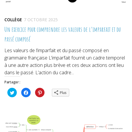
COLLÈGE
7 OCTOBRE 2025
Un exercice pour comprendre les valeurs de l’imparfait et du
passé composé
Les valeurs de l’imparfait et du passé composé en
grammaire française L’imparfait fournit un cadre temporel
à une autre action plus brève et ces deux actions ont lieu
dans le passé. L’action du cadre...
Partager :
Cliquez
Cliquez
Cliquez
Plus
pour
pour
pour
partager
partager
partager
sur
sur
sur
Twitter(ouvre
Facebook(ouvre
Pinterest(ouvre
dans
dans
dans
une
une
une
nouvelle
nouvelle
nouvelle
fenêtre)
fenêtre)
fenêtre)