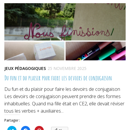
une
une
une
nouvelle
nouvelle
nouvelle
fenêtre)
fenêtre)
fenêtre)
JEUX PÉDAGOGIQUES
25 NOVEMBRE 2025
Du fun et du plaisir pour faire les devoirs de conjugaison
Du fun et du plaisir pour faire les devoirs de conjugaison
Les devoirs de conjugaison peuvent prendre des formes
inhabituelles. Quand ma fille était en CE2, elle devait réviser
tous les verbes + auxiliaires...
Partager :
Cliquez
Cliquez
Cliquez