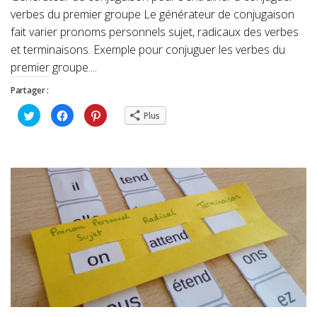
verbes du premier groupe Le générateur de conjugaison
fait varier pronoms personnels sujet, radicaux des verbes
et terminaisons. Exemple pour conjuguer les verbes du
premier groupe....
Partager :
Cliquez
Cliquez
Cliquez
Plus
pour
pour
pour
partager
partager
partager
sur
sur
sur
Twitter(ouvre
Facebook(ouvre
Pinterest(ouvre
dans
dans
dans
une
une
une
nouvelle
nouvelle
nouvelle
fenêtre)
fenêtre)
fenêtre)