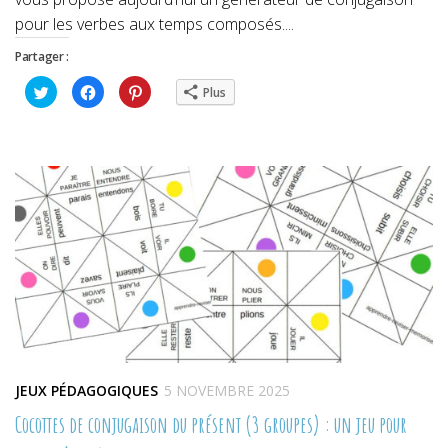
pour les verbes aux temps composés....
Partager :
Cliquez
Cliquez
Cliquez
Plus
pour
pour
pour
partager
partager
partager
sur
sur
sur
Twitter(ouvre
Facebook(ouvre
Pinterest(ouvre
dans
dans
dans
une
une
une
nouvelle
nouvelle
nouvelle
fenêtre)
fenêtre)
fenêtre)
JEUX PÉDAGOGIQUES
5 NOVEMBRE 2025
Cocottes de conjugaison du présent (3 groupes) : un jeu pour