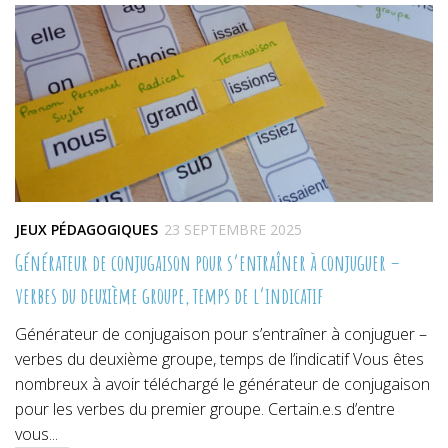
nouvelle
nouvelle
nouvelle
fenêtre)
fenêtre)
fenêtre)
JEUX PÉDAGOGIQUES
23 SEPTEMBRE 2025
Générateur de conjugaison pour s’entraîner à conjuguer –
verbes du deuxième groupe, temps de l’indicatif
Générateur de conjugaison pour s’entraîner à conjuguer –
verbes du deuxième groupe, temps de l’indicatif Vous êtes
nombreux à avoir téléchargé le générateur de conjugaison
pour les verbes du premier groupe. Certain.e.s d’entre
vous...