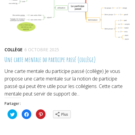
COLLÈGE
6 OCTOBRE 2025
Une carte mentale du participe passé (collège)
Une carte mentale du participe passé (collège) Je vous
propose une carte mentale sur la notion de participe
passé qui peut être utile pour les collégiens. Cette carte
mentale peut servir de support de...
Partager :
Cliquez
Cliquez
Cliquez
Plus
pour
pour
pour
partager
partager
partager
sur
sur
sur
Twitter(ouvre
Facebook(ouvre
Pinterest(ouvre
dans
dans
dans
une
une
une