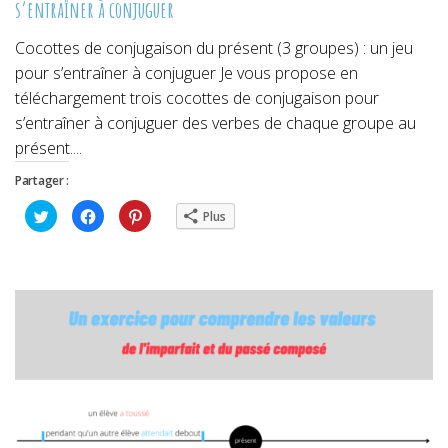
s’entraîner à conjuguer
Cocottes de conjugaison du présent (3 groupes) : un jeu
pour s’entraîner à conjuguer Je vous propose en
téléchargement trois cocottes de conjugaison pour
s’entraîner à conjuguer des verbes de chaque groupe au
présent....
Partager :
Cliquez
Cliquez
Cliquez
Plus
pour
pour
pour
partager
partager
partager
sur
sur
sur
Twitter(ouvre
Facebook(ouvre
Pinterest(ouvre
dans
dans
dans
une
une
une
nouvelle
nouvelle
nouvelle
fenêtre)
fenêtre)
fenêtre)