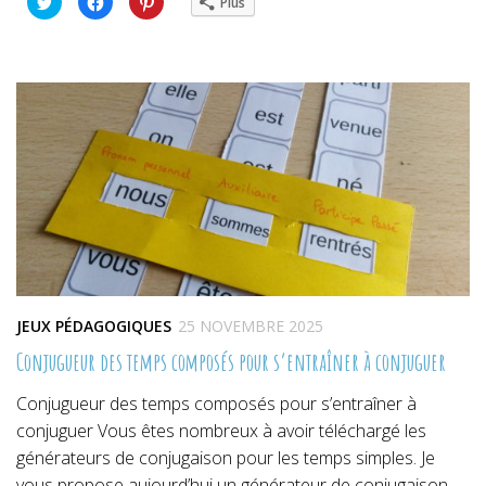
Plus
pour
pour
pour
partager
partager
partager
sur
sur
sur
Twitter(ouvre
Facebook(ouvre
Pinterest(ouvre
dans
dans
dans
une
une
une
nouvelle
nouvelle
nouvelle
fenêtre)
fenêtre)
fenêtre)
JEUX PÉDAGOGIQUES
25 NOVEMBRE 2025
Conjugueur des temps composés pour s’entraîner à conjuguer
Conjugueur des temps composés pour s’entraîner à
conjuguer Vous êtes nombreux à avoir téléchargé les
générateurs de conjugaison pour les temps simples. Je
vous propose aujourd’hui un générateur de conjugaison