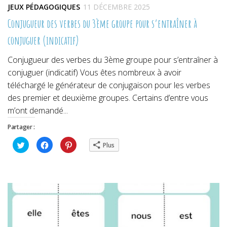
JEUX PÉDAGOGIQUES
11 DÉCEMBRE 2025
Conjugueur des verbes du 3ème groupe pour s’entraîner à
conjuguer (indicatif)
Conjugueur des verbes du 3ème groupe pour s’entraîner à
conjuguer (indicatif) Vous êtes nombreux à avoir
téléchargé le générateur de conjugaison pour les verbes
des premier et deuxième groupes. Certains d’entre vous
m’ont demandé...
Partager :
Cliquez
Cliquez
Cliquez
Plus
pour
pour
pour
partager
partager
partager
sur
sur
sur
Twitter(ouvre
Facebook(ouvre
Pinterest(ouvre
dans
dans
dans
une
une
une
nouvelle
nouvelle
nouvelle
fenêtre)
fenêtre)
fenêtre)