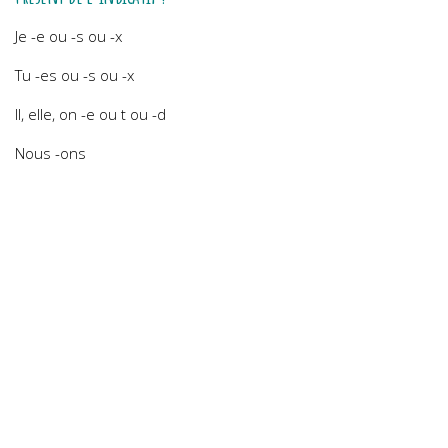
Je -e ou -s ou -x
Tu -es ou -s ou -x
Il, elle, on -e ou t ou -d
Nous -ons