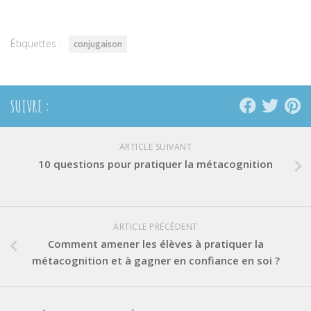
dans
dans
dans
une
une
une
nouvelle
nouvelle
nouvelle
fenêtre)
fenêtre)
fenêtre)
Étiquettes :
conjugaison
SUIVRE :
ARTICLE SUIVANT
10 questions pour pratiquer la métacognition
ARTICLE PRÉCÉDENT
Comment amener les élèves à pratiquer la
métacognition et à gagner en confiance en soi ?