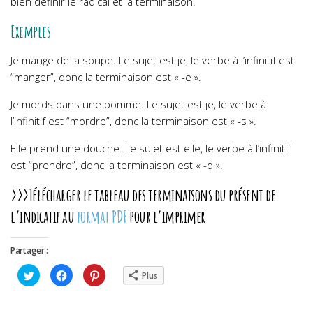
bien définir le radical et la terminaison.
Exemples
Je mange de la soupe. Le sujet est je, le verbe à l’infinitif est
“manger”, donc la terminaison est « -e ».
Je mords dans une pomme. Le sujet est je, le verbe à
l’infinitif est “mordre”, donc la terminaison est « -s ».
Elle prend une douche. Le sujet est elle, le verbe à l’infinitif
est “prendre”, donc la terminaison est « -d ».
>>>Télécharger le tableau des terminaisons du présent de
l’indicatif au
format PDF
pour l’imprimer
Partager :
Cliquez
Cliquez
Cliquez
Plus
pour
pour
pour
partager
partager
partager
sur
sur
sur
Twitter(ouvre
Facebook(ouvre
Pinterest(ouvre