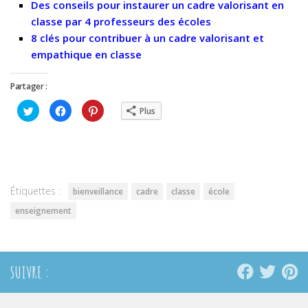
Des conseils pour instaurer un cadre valorisant en
classe par 4 professeurs des écoles
8 clés pour contribuer à un cadre valorisant et
empathique en classe
Partager :
Cliquez
Cliquez
Cliquez
Plus
pour
pour
pour
partager
partager
partager
sur
sur
sur
Twitter(ouvre
Facebook(ouvre
Pinterest(ouvre
dans
dans
dans
une
une
une
nouvelle
nouvelle
nouvelle
fenêtre)
fenêtre)
fenêtre)
Étiquettes :
bienveillance
cadre
classe
école
enseignement
SUIVRE :