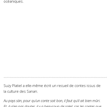
océaniques.
…………………………………………………………………………………………………………
Suzy Platiel a elle-même écrit un recueil de contes issus de
la culture des Sanan.
Au pays sàn, pour qu’un conte soit bon, il faut qu’il ait bien mûri.
Et, à n’en pas douter, il y a beaucoup de soleil, car les contes que