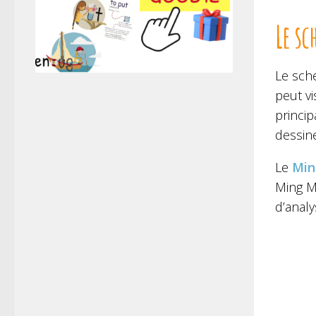
Le sc
Le sché
peut vi
princip
dessin
Le
Min
Ming Ma
d’analy