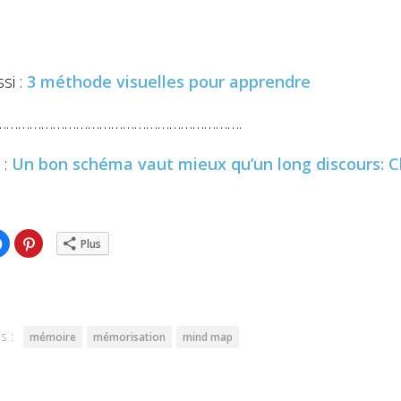
ssi :
3 méthode visuelles pour apprendre
……………………………………………………….
 :
Un bon schéma vaut mieux qu’un long discours: 
ez
Cliquez
Cliquez
Plus
pour
pour
ger
partager
partager
sur
sur
er(ouvre
Facebook(ouvre
Pinterest(ouvre
dans
dans
une
une
lle
nouvelle
nouvelle
re)
fenêtre)
fenêtre)
s :
mémoire
mémorisation
mind map