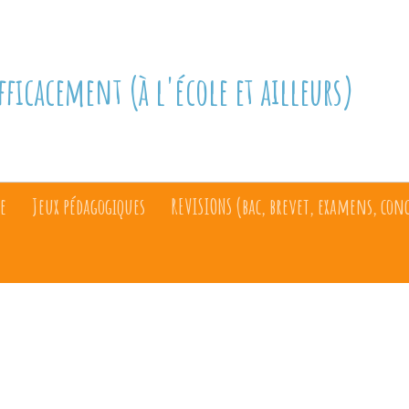
fficacement (à l'école et ailleurs)
e
Jeux pédagogiques
REVISIONS (bac, brevet, examens, con