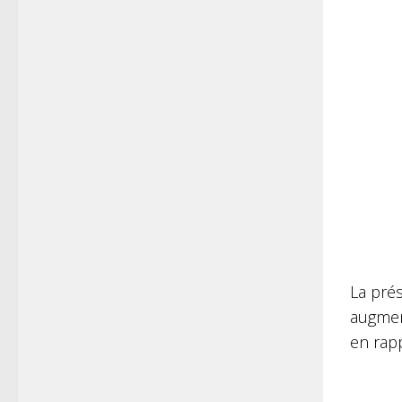
La prés
augmen
en rapp