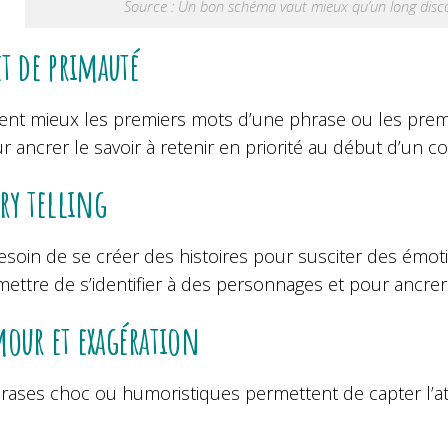
Source : Un bon schéma vaut mieux qu’un long disc
et de primauté
ent mieux les premiers mots d’une phrase ou les premier
r ancrer le savoir à retenir en priorité au début d’un c
ory telling
soin de se créer des histoires pour susciter des émotio
mettre de s’identifier à des personnages et pour ancrer
our et exagération
ases choc ou humoristiques permettent de capter l’atte