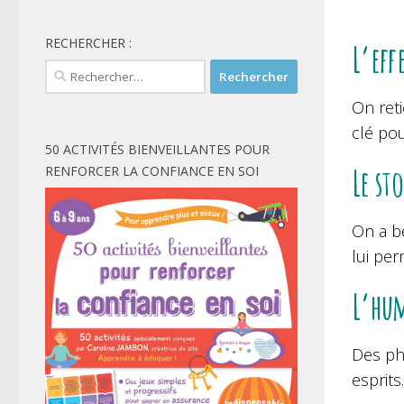
RECHERCHER :
L’eff
Rechercher :
On reti
clé pou
50 ACTIVITÉS BIENVEILLANTES POUR
Le st
RENFORCER LA CONFIANCE EN SOI
On a be
lui per
L’hum
Des phr
esprits.