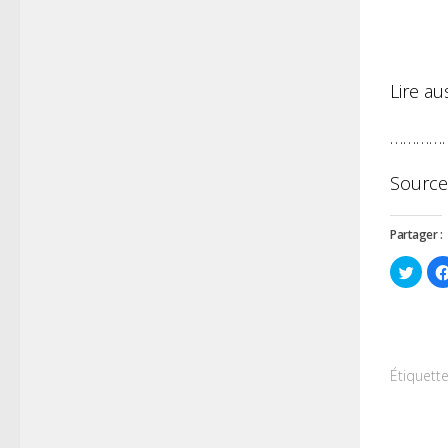
Lire au
…………
Source
Partager :
Cliqu
pour
parta
sur
Twitt
dans
une
nouve
fenêt
Étiquette