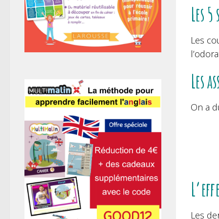
Les 5
Les cou
l’odora
Les a
On a du
L’eff
Les de