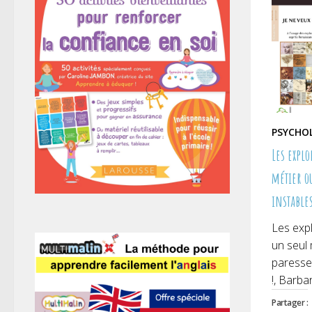
PSYCHO
Les expl
métier o
instable
Les expl
un seul 
paresseu
!, Barbar
Partager :