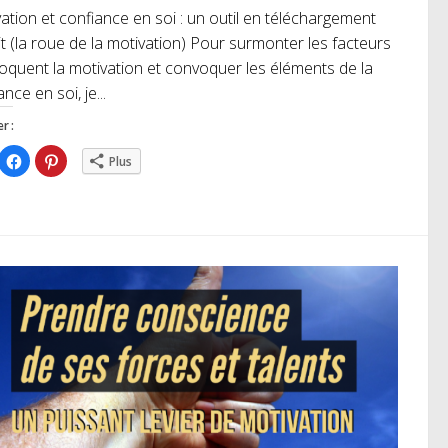
ation et confiance en soi : un outil en téléchargement
it (la roue de la motivation) Pour surmonter les facteurs
loquent la motivation et convoquer les éléments de la
nce en soi, je...
r :
iquez
Cliquez
Cliquez
Plus
ur
pour
pour
rtager
partager
partager
r
sur
sur
itter(ouvre
Facebook(ouvre
Pinterest(ouvre
ns
dans
dans
e
une
une
uvelle
nouvelle
nouvelle
nêtre)
fenêtre)
fenêtre)