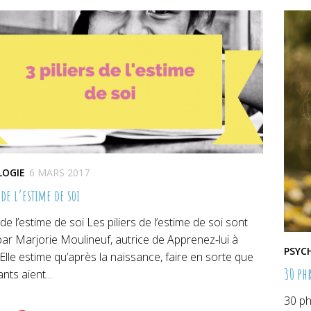
re)
fenêtre)
fenêtre)
LOGIE
6 MARS 2017
 de l’estime de soi
s de l’estime de soi Les piliers de l’estime de soi sont
par Marjorie Moulineuf, autrice de Apprenez-lui à
PSYC
 Elle estime qu’après la naissance, faire en sorte que
30 phr
nts aient...
30 ph