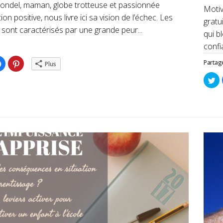
Blondel, maman, globe trotteuse et passionnée
Motiv
ion positive, nous livre ici sa vision de l’échec. Les
gratu
 sont caractérisés par une grande peur...
qui b
confia
ez
Cliquez
Cliquez
Partage
Plus
pour
pour
ger
partager
partager
Cl
sur
sur
po
er(ouvre
Facebook(ouvre
Pinterest(ouvre
pa
dans
dans
su
une
une
Tw
lle
nouvelle
nouvelle
da
re)
fenêtre)
fenêtre)
un
no
fe