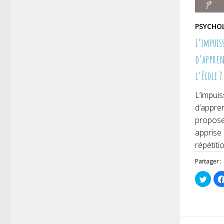
PSYCHO
L’impuis
d’appren
l’école ?
L’impuis
d’appren
propose
apprise
répétiti
Partager :
Cliqu
pour
parta
sur
Twitt
dans
une
nouve