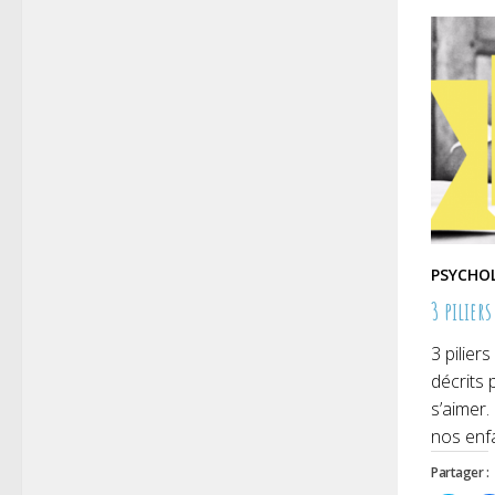
fenêt
PSYCHO
3 piliers
3 pilier
décrits 
s’aimer.
nos enfa
Partager :