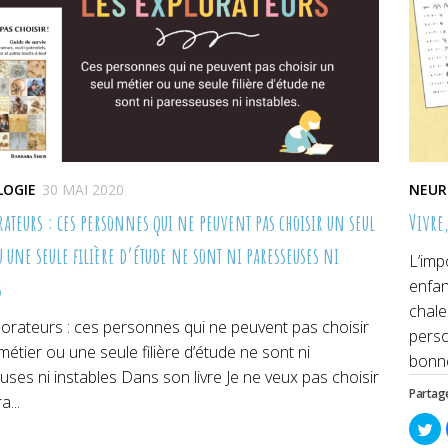
LOGIE
30 MAI 2020
NEUR
orateurs : ces personnes qui ne peuvent pas choisir un seul
Vivre,
u une seule filière d’étude ne sont ni paresseuses ni
L’imp
s
enfan
chale
orateurs : ces personnes qui ne peuvent pas choisir
perso
métier ou une seule filière d’étude ne sont ni
bonne
ses ni instables Dans son livre Je ne veux pas choisir
Partage
a...
Cl
po