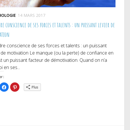
HOLOGIE
14 MARS 2017
e conscience de ses forces et talents : un puissant levier de
ation
re conscience de ses forces et talents : un puissant
r de motivation Le manque (ou la perte) de confiance en
st un puissant facteur de démotivation. Quand on n’a
i en ses...
r :
iquez
Cliquez
Cliquez
Plus
ur
pour
pour
rtager
partager
partager
r
sur
sur
itter(ouvre
Facebook(ouvre
Pinterest(ouvre
ns
dans
dans
e
une
une
uvelle
nouvelle
nouvelle
nêtre)
fenêtre)
fenêtre)