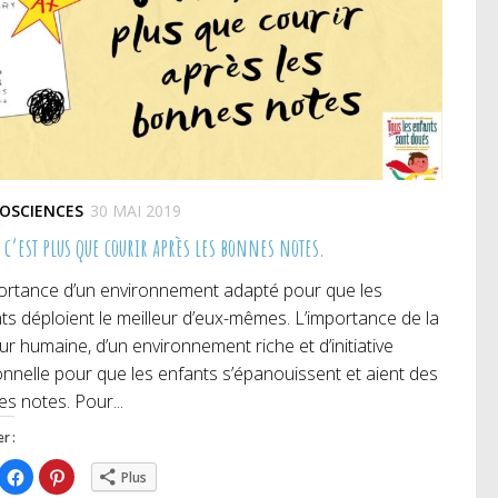
OSCIENCES
30 MAI 2019
 c’est plus que courir après les bonnes notes.
ortance d’un environnement adapté pour que les
ts déploient le meilleur d’eux-mêmes. L’importance de la
ur humaine, d’un environnement riche et d’initiative
nnelle pour que les enfants s’épanouissent et aient des
s notes. Pour...
r :
iquez
Cliquez
Cliquez
Plus
ur
pour
pour