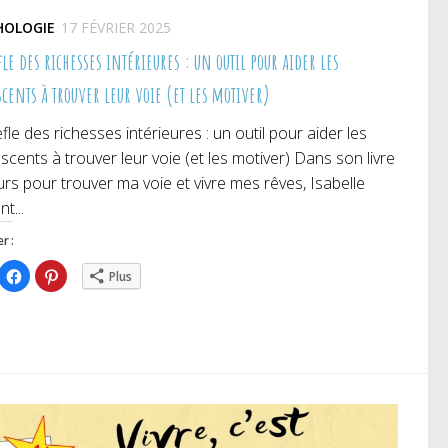
HOLOGIE
17 FÉVRIER 2025
fle des richesses intérieures : un outil pour aider les
cents à trouver leur voie (et les motiver)
èfle des richesses intérieures : un outil pour aider les
scents à trouver leur voie (et les motiver) Dans son livre
urs pour trouver ma voie et vivre mes rêves, Isabelle
t...
r :
iquez
Cliquez
Cliquez
Plus
ur
pour
pour
rtager
partager
partager
r
sur
sur
itter(ouvre
Facebook(ouvre
Pinterest(ouvre
ns
dans
dans
e
une
une
uvelle
nouvelle
nouvelle
nêtre)
fenêtre)
fenêtre)