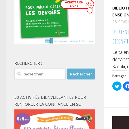
BIBLIOT
ENSEIG
25 FÉVR
Le talent
déconstr
Le talen
déconstr
RECHERCHER :
Karaki, 
Rechercher :
Partager :
Cliqu
pour
parta
sur
50 ACTIVITÉS BIENVEILLANTES POUR
Twitt
dans
RENFORCER LA CONFIANCE EN SOI
une
nouve
fenêt