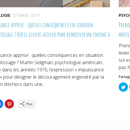
LOGIE
27 MARS 2017
PSYC
sance apprise : quelles conséquences en situation
Prendr
tissage ? Quels leviers activer pour remotiver un enfant à
motiv
Prend
levie
sance apprise : quelles conséquences en situation
soi e
tissage ? Martin Seligman, psychologue américain,
pas fo
 dans les années 1970, l’expression « impuissance
 » pour désigner le découragement engendré par la
Partage
on d’échecs dans une...
Cl
po
pa
su
Tw
ez
Cliquez
Cliquez
da
Plus
pour
pour
un
ger
partager
partager
no
sur
sur
fe
er(ouvre
Facebook(ouvre
Pinterest(ouvre
dans
dans
une
une
lle
nouvelle
nouvelle