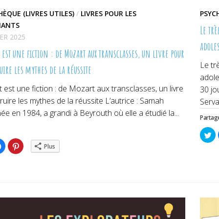
HÈQUE (LIVRES UTILES)
/
LIVRES POUR LES
PSYC
NANTS
Le trè
IER 2025
adoles
 est une fiction : de Mozart aux transclasses, un livre pour
Le tr
uire les mythes de la réussite
adole
t est une fiction : de Mozart aux transclasses, un livre
30 jo
uire les mythes de la réussite L’autrice : Samah
Servan
née en 1984, a grandi à Beyrouth où elle a étudié la...
Partage
Cl
po
ez
Cliquez
Cliquez
pa
Plus
pour
pour
su
ger
partager
partager
Tw
sur
sur
da
er(ouvre
Facebook(ouvre
Pinterest(ouvre
un
dans
dans
no
une
une
fe
lle
nouvelle
nouvelle
re)
fenêtre)
fenêtre)