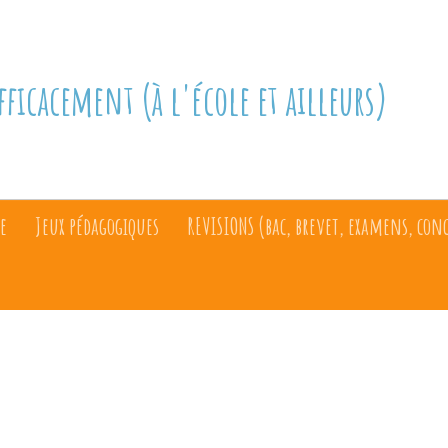
fficacement (à l'école et ailleurs)
e
Jeux pédagogiques
REVISIONS (bac, brevet, examens, con