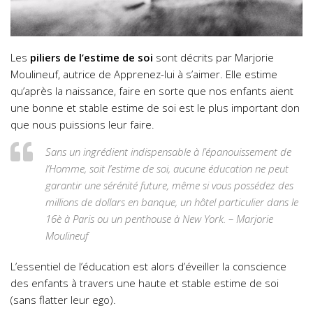
Les
piliers de l’estime de soi
sont décrits par Marjorie
Moulineuf, autrice de
Apprenez-lui à s’aimer. Elle
estime
qu’après la naissance, faire en sorte que nos enfants aient
une bonne et stable estime de soi est le plus important don
que nous puissions leur faire.
Sans un ingrédient indispensable à l’épanouissement de
l’Homme, soit l’estime de soi, aucune éducation ne peut
garantir une sérénité future, même si vous possédez des
millions de dollars en banque, un hôtel particulier dans le
16è à Paris ou un penthouse à New York. – Marjorie
Moulineuf
L’essentiel de l’éducation est alors d’éveiller la conscience
des enfants à travers une haute et stable estime de soi
(sans flatter leur ego).