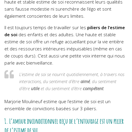
haute et stable estime de soi reconnaissent leurs qualités
sans fausse modestie ni surenchère de l’égo et sont
également conscientes de leurs limites.
Il est toujours temps de travailler sur les
piliers de l’estime
de soi
des enfants et des adultes. Une haute et stable
estime de soi offre un refuge accueillant pour la vie entière
et des ressources intérieures inépuisables (même en cas
de coups durs). C’est aussi une petite voix interne qui nous
parle avec bienveillance.
L’estime de soi se nourrit quotidiennement, à travers nos
interactions, du sentiment d’être
aimé
, du sentiment
d’être
utile
et du sentiment d’être
compétent
.
Marjorie Moulineuf estime que l’estime de soi est un
ensemble de convictions basées sur 3 piliers.
1. L’amour inconditionnel reçu de l’entourage est un pilier
de l’estime de soi