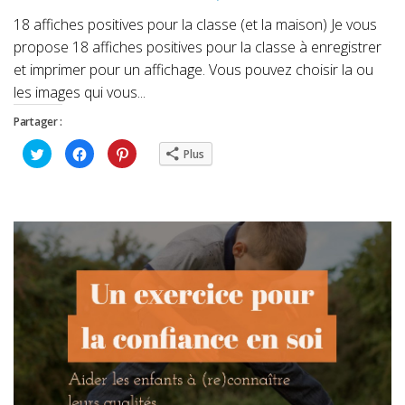
18 affiches positives pour la classe (et la maison) Je vous
propose 18 affiches positives pour la classe à enregistrer
et imprimer pour un affichage. Vous pouvez choisir la ou
les images qui vous...
Partager :
Cliquez
Cliquez
Cliquez
Plus
pour
pour
pour
partager
partager
partager
sur
sur
sur
Twitter(ouvre
Facebook(ouvre
Pinterest(ouvre
dans
dans
dans
une
une
une
nouvelle
nouvelle
nouvelle
fenêtre)
fenêtre)
fenêtre)