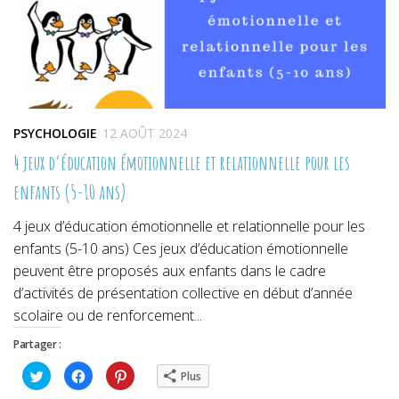
PSYCHOLOGIE
12 AOÛT 2024
4 jeux d’éducation émotionnelle et relationnelle pour les
enfants (5-10 ans)
4 jeux d’éducation émotionnelle et relationnelle pour les
enfants (5-10 ans) Ces jeux d’éducation émotionnelle
peuvent être proposés aux enfants dans le cadre
d’activités de présentation collective en début d’année
scolaire ou de renforcement...
Partager :
Cliquez
Cliquez
Cliquez
Plus
pour
pour
pour
partager
partager
partager