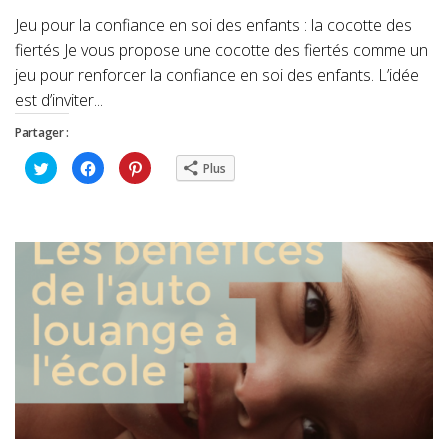
Jeu pour la confiance en soi des enfants : la cocotte des
fiertés Je vous propose une cocotte des fiertés comme un
jeu pour renforcer la confiance en soi des enfants. L’idée
est d’inviter...
Partager :
Cliquez
Cliquez
Cliquez
Plus
pour
pour
pour
partager
partager
partager
sur
sur
sur
Twitter(ouvre
Facebook(ouvre
Pinterest(ouvre
dans
dans
dans
une
une
une
nouvelle
nouvelle
nouvelle
fenêtre)
fenêtre)
fenêtre)