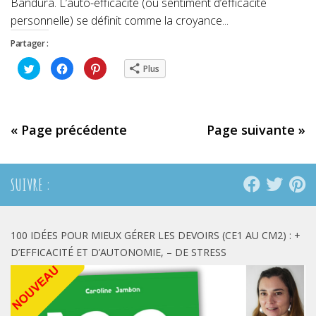
Bandura. L’auto-efficacité (ou sentiment d’efficacité
personnelle) se définit comme la croyance...
Partager :
Cliquez
Cliquez
Cliquez
Plus
pour
pour
pour
partager
partager
partager
sur
sur
sur
Twitter(ouvre
Facebook(ouvre
Pinterest(ouvre
dans
dans
dans
une
une
une
nouvelle
nouvelle
nouvelle
« Page précédente
Page suivante »
fenêtre)
fenêtre)
fenêtre)
SUIVRE :
100 IDÉES POUR MIEUX GÉRER LES DEVOIRS (CE1 AU CM2) : +
D’EFFICACITÉ ET D’AUTONOMIE, – DE STRESS