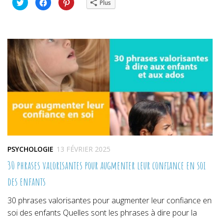
Cliquez
Cliquez
Cliquez
Plus
pour
pour
pour
partager
partager
partager
sur
sur
sur
Twitter(ouvre
Facebook(ouvre
Pinterest(ouvre
dans
dans
dans
une
une
une
nouvelle
nouvelle
nouvelle
fenêtre)
fenêtre)
fenêtre)
PSYCHOLOGIE
13 FÉVRIER 2025
30 phrases valorisantes pour augmenter leur confiance en soi
des enfants
30 phrases valorisantes pour augmenter leur confiance en
soi des enfants Quelles sont les phrases à dire pour la