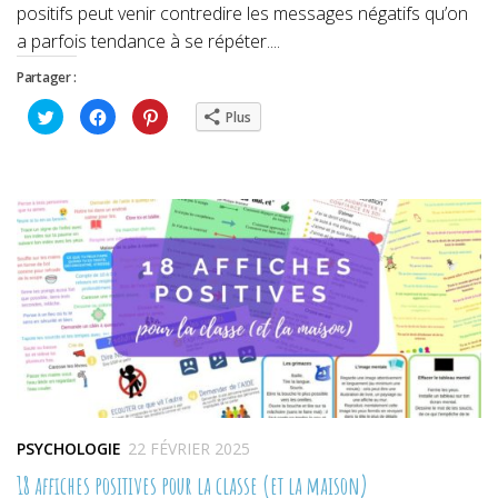
positifs peut venir contredire les messages négatifs qu’on
a parfois tendance à se répéter....
Partager :
Cliquez
Cliquez
Cliquez
Plus
pour
pour
pour
partager
partager
partager
sur
sur
sur
Twitter(ouvre
Facebook(ouvre
Pinterest(ouvre
dans
dans
dans
une
une
une
nouvelle
nouvelle
nouvelle
fenêtre)
fenêtre)
fenêtre)
PSYCHOLOGIE
22 FÉVRIER 2025
18 affiches positives pour la classe (et la maison)