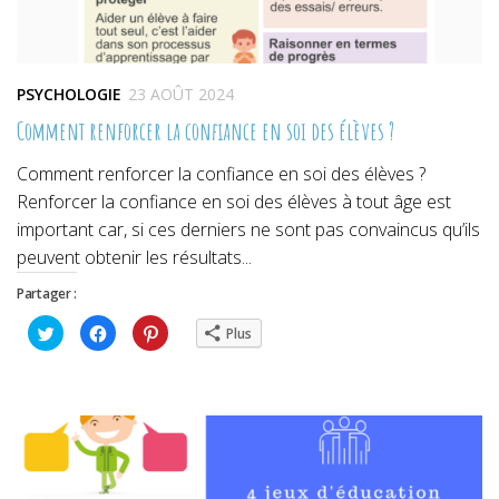
PSYCHOLOGIE
23 AOÛT 2024
Comment renforcer la confiance en soi des élèves ?
Comment renforcer la confiance en soi des élèves ?
Renforcer la confiance en soi des élèves à tout âge est
important car, si ces derniers ne sont pas convaincus qu’ils
peuvent obtenir les résultats...
Partager :
Cliquez
Cliquez
Cliquez
Plus
pour
pour
pour
partager
partager
partager
sur
sur
sur
Twitter(ouvre
Facebook(ouvre
Pinterest(ouvre
dans
dans
dans
une
une
une
nouvelle
nouvelle
nouvelle
fenêtre)
fenêtre)
fenêtre)