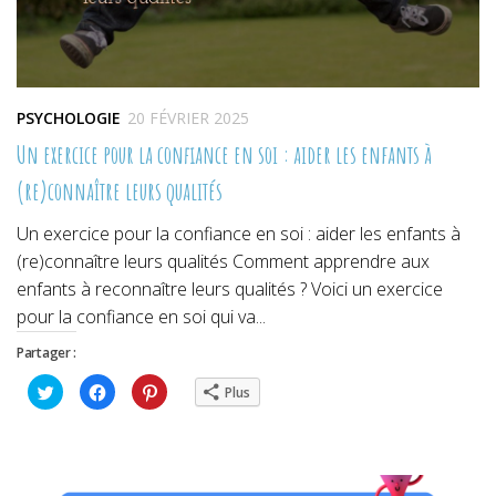
PSYCHOLOGIE
20 FÉVRIER 2025
Un exercice pour la confiance en soi : aider les enfants à
(re)connaître leurs qualités
Un exercice pour la confiance en soi : aider les enfants à
(re)connaître leurs qualités Comment apprendre aux
enfants à reconnaître leurs qualités ? Voici un exercice
pour la confiance en soi qui va...
Partager :
Cliquez
Cliquez
Cliquez
Plus
pour
pour
pour
partager
partager
partager
sur
sur
sur
Twitter(ouvre
Facebook(ouvre
Pinterest(ouvre
dans
dans
dans
une
une
une
nouvelle
nouvelle
nouvelle
fenêtre)
fenêtre)
fenêtre)