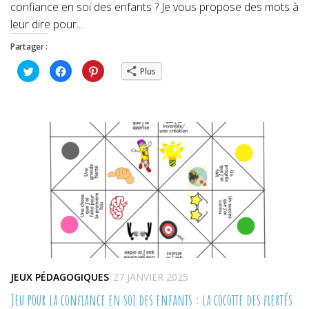
confiance en soi des enfants ? Je vous propose des mots à
leur dire pour...
Partager :
Cliquez
Cliquez
Cliquez
Plus
pour
pour
pour
partager
partager
partager
sur
sur
sur
Twitter(ouvre
Facebook(ouvre
Pinterest(ouvre
dans
dans
dans
une
une
une
nouvelle
nouvelle
nouvelle
fenêtre)
fenêtre)
fenêtre)
JEUX PÉDAGOGIQUES
27 JANVIER 2025
Jeu pour la confiance en soi des enfants : la cocotte des fiertés