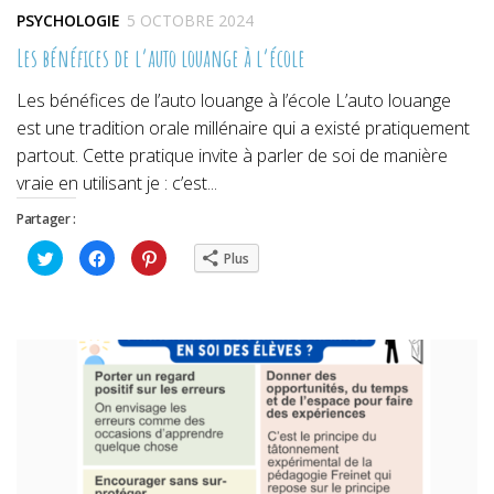
PSYCHOLOGIE
5 OCTOBRE 2024
Les bénéfices de l’auto louange à l’école
Les bénéfices de l’auto louange à l’école L’auto louange
est une tradition orale millénaire qui a existé pratiquement
partout. Cette pratique invite à parler de soi de manière
vraie en utilisant je : c’est...
Partager :
Cliquez
Cliquez
Cliquez
Plus
pour
pour
pour
partager
partager
partager
sur
sur
sur
Twitter(ouvre
Facebook(ouvre
Pinterest(ouvre
dans
dans
dans
une
une
une
nouvelle
nouvelle
nouvelle
fenêtre)
fenêtre)
fenêtre)