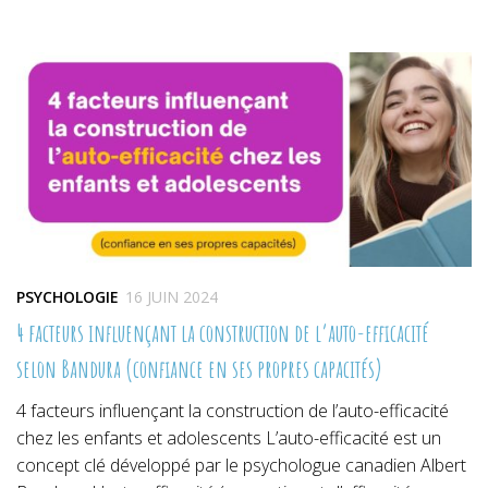
sur
sur
sur
Twitter(ouvre
Facebook(ouvre
Pinterest(ouvre
dans
dans
dans
une
une
une
nouvelle
nouvelle
nouvelle
fenêtre)
fenêtre)
fenêtre)
PSYCHOLOGIE
16 JUIN 2024
4 facteurs influençant la construction de l’auto-efficacité
selon Bandura (confiance en ses propres capacités)
4 facteurs influençant la construction de l’auto-efficacité
chez les enfants et adolescents L’auto-efficacité est un
concept clé développé par le psychologue canadien Albert