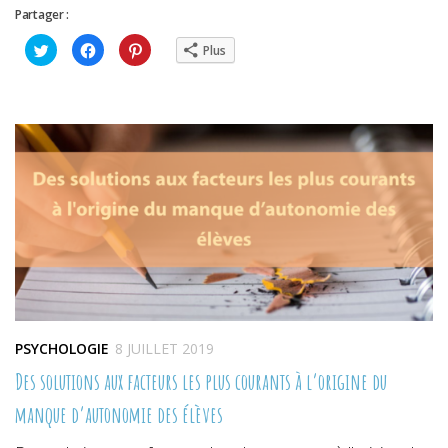
Partager :
Cliquez
Cliquez
Cliquez
Plus
pour
pour
pour
partager
partager
partager
sur
sur
sur
Twitter(ouvre
Facebook(ouvre
Pinterest(ouvre
dans
dans
dans
une
une
une
nouvelle
nouvelle
nouvelle
fenêtre)
fenêtre)
fenêtre)
PSYCHOLOGIE
8 JUILLET 2019
Des solutions aux facteurs les plus courants à l’origine du
manque d’autonomie des élèves