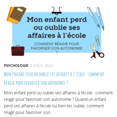
dans
dans
dans
une
une
une
nouvelle
nouvelle
nouvelle
fenêtre)
fenêtre)
fenêtre)
PSYCHOLOGIE
9 AOÛT 2023
Mon enfant perd ou oublie ses affaires à l’école : comment
réagir pour favoriser son autonomie ?
Mon enfant perd ou oublie ses affaires à l’école : comment
réagir pour favoriser son autonomie ? Quand un enfant
perd ses affaires à l’école ou bien les oublie, comment
réagir pour favoriser son...