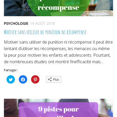
PSYCHOLOGIE
19 AOÛT 2018
Motiver sans utiliser de punition ni récompense
Motiver sans utiliser de punition ni récompense Il peut être
tentant d’utiliser les récompenses, les menaces ou même
la peur pour motiver les enfants et adolescents. Pourtant,
de nombreuses études ont montré l’inefficacité mais...
Partager :
Cliquez
Cliquez
Cliquez
Plus
pour
pour
pour
partager
partager
partager
sur
sur
sur
Twitter(ouvre
Facebook(ouvre
Pinterest(ouvre
dans
dans
dans
une
une
une
nouvelle
nouvelle
nouvelle
fenêtre)
fenêtre)
fenêtre)