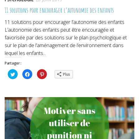
11 solutions pour encourager l’autonomie des enfants
11 solutions pour encourager l’autonomie des enfants
L’autonomie des enfants peut être encouragée et
favorisée par des solutions sur le plan psychologique et
sur le plan de l’aménagement de l’environnement dans
lequel les enfants...
Partager :
Cliquez
Cliquez
Cliquez
Plus
pour
pour
pour
partager
partager
partager
sur
sur
sur
Twitter(ouvre
Facebook(ouvre
Pinterest(ouvre
dans
dans
dans
une
une
une
nouvelle
nouvelle
nouvelle
fenêtre)
fenêtre)
fenêtre)