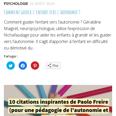
PSYCHOLOGIE
22 AOÛT 2024
Comment guider l’enfant vers l’autonomie ?
Comment guider l’enfant vers l’autonomie ? Géraldine
Maigret, neuropsychologue, utilise l’expression de
l’échafaudage pour aider les enfants à grandir et les guider
vers l’autonomie. Il s’agit d’apporter à l’enfant en difficulté
ou démotivé du...
Partager :
Cliquez
Cliquez
Cliquez
Plus
pour
pour
pour
partager
partager
partager
sur
sur
sur
Twitter(ouvre
Facebook(ouvre
Pinterest(ouvre
dans
dans
dans
une
une
une
nouvelle
nouvelle
nouvelle
fenêtre)
fenêtre)
fenêtre)