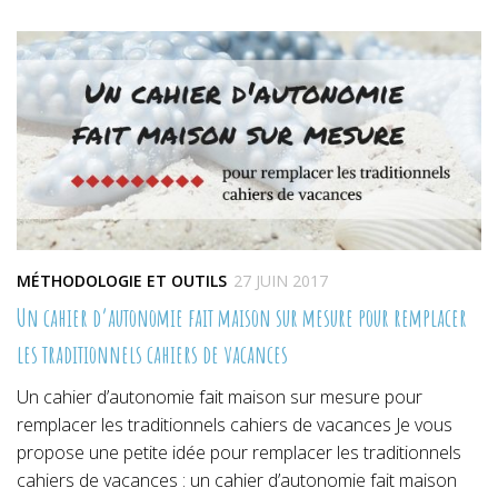
dans
dans
dans
une
une
une
nouvelle
nouvelle
nouvelle
fenêtre)
fenêtre)
fenêtre)
MÉTHODOLOGIE ET OUTILS
27 JUIN 2017
Un cahier d’autonomie fait maison sur mesure pour remplacer
les traditionnels cahiers de vacances
Un cahier d’autonomie fait maison sur mesure pour
remplacer les traditionnels cahiers de vacances Je vous
propose une petite idée pour remplacer les traditionnels
cahiers de vacances : un cahier d’autonomie fait maison