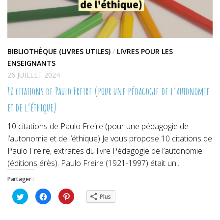
BIBLIOTHÈQUE (LIVRES UTILES)
/
LIVRES POUR LES
ENSEIGNANTS
26 JUILLET 2024
10 citations de Paulo Freire (pour une pédagogie de l’autonomie
et de l’éthique)
10 citations de Paulo Freire (pour une pédagogie de
l’autonomie et de l’éthique) Je vous propose 10 citations de
Paulo Freire, extraites du livre Pédagogie de l’autonomie
(éditions érès). Paulo Freire (1921-1997) était un...
Partager :
Cliquez
Cliquez
Cliquez
Plus
pour
pour
pour
partager
partager
partager
sur
sur
sur
Twitter(ouvre
Facebook(ouvre
Pinterest(ouvre