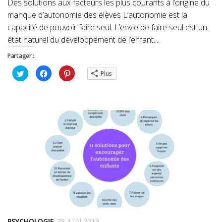
Des solutions aux facteurs les plus courants à l’origine du
manque d’autonomie des élèves L’autonomie est la
capacité de pouvoir faire seul. L’envie de faire seul est un
état naturel du développement de l’enfant....
Partager :
Cliquez
Cliquez
Cliquez
Plus
pour
pour
pour
partager
partager
partager
sur
sur
sur
Twitter(ouvre
Facebook(ouvre
Pinterest(ouvre
dans
dans
dans
une
une
une
nouvelle
nouvelle
nouvelle
fenêtre)
fenêtre)
fenêtre)
PSYCHOLOGIE
28 JUIN 2019