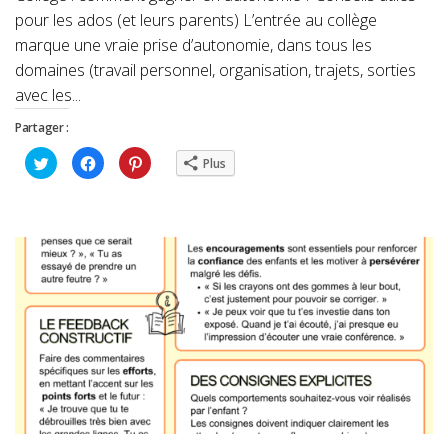
pour les ados (et leurs parents) L’entrée au collège
marque une vraie prise d’autonomie, dans tous les
domaines (travail personnel, organisation, trajets, sorties
avec les...
Partager :
Cliquez
Cliquez
Cliquez
Plus
pour
pour
pour
partager
partager
partager
sur
sur
sur
Twitter(ouvre
Facebook(ouvre
Pinterest(ouvre
dans
dans
dans
une
une
une
nouvelle
nouvelle
nouvelle
fenêtre)
fenêtre)
fenêtre)