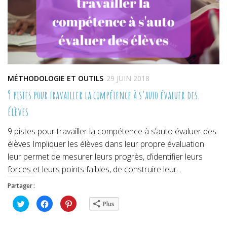
MÉTHODOLOGIE ET OUTILS
29 JUIN 2018
9 pistes pour travailler la compétence à s’auto évaluer des
élèves
9 pistes pour travailler la compétence à s’auto évaluer des
élèves Impliquer les élèves dans leur propre évaluation
leur permet de mesurer leurs progrès, d’identifier leurs
forces et leurs points faibles, de construire leur...
Partager :
Cliquez
Cliquez
Cliquez
Plus
pour
pour
pour
partager
partager
partager
sur
sur
sur
Twitter(ouvre
Facebook(ouvre
Pinterest(ouvre