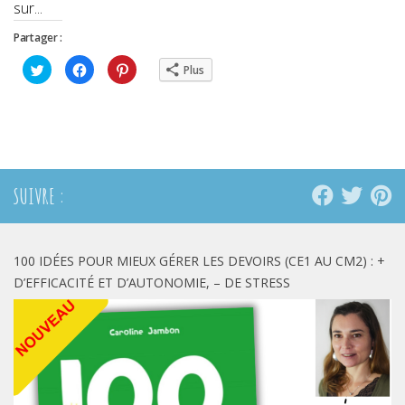
sur...
Partager :
Cliquez
Cliquez
Cliquez
Plus
pour
pour
pour
partager
partager
partager
sur
sur
sur
Twitter(ouvre
Facebook(ouvre
Pinterest(ouvre
dans
dans
dans
une
une
une
nouvelle
nouvelle
nouvelle
fenêtre)
fenêtre)
fenêtre)
SUIVRE :
100 IDÉES POUR MIEUX GÉRER LES DEVOIRS (CE1 AU CM2) : +
D’EFFICACITÉ ET D’AUTONOMIE, – DE STRESS