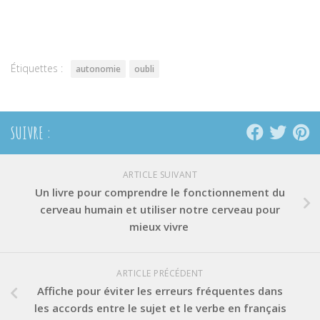
sur
sur
sur
Twitter(ouvre
Facebook(ouvre
Pinterest(ouvre
dans
dans
dans
une
une
une
nouvelle
nouvelle
nouvelle
fenêtre)
fenêtre)
fenêtre)
Étiquettes :
autonomie
oubli
SUIVRE :
ARTICLE SUIVANT
Un livre pour comprendre le fonctionnement du
cerveau humain et utiliser notre cerveau pour
mieux vivre
ARTICLE PRÉCÉDENT
Affiche pour éviter les erreurs fréquentes dans
les accords entre le sujet et le verbe en français