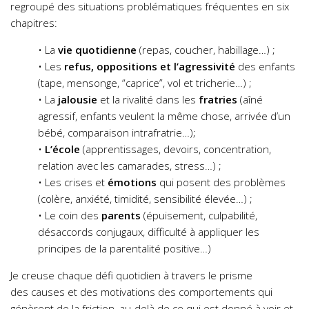
regroupé des situations problématiques fréquentes en six
chapitres:
• La
vie quotidienne
(repas, coucher, habillage…) ;
• Les
refus, oppositions et l’agressivité
des enfants
(tape, mensonge, “caprice”, vol et tricherie…) ;
• La
jalousie
et la rivalité dans les
fratries
(aîné
agressif, enfants veulent la même chose, arrivée d’un
bébé, comparaison intrafratrie…);
•
L’école
(apprentissages, devoirs, concentration,
relation avec les camarades, stress…) ;
• Les crises et
émotions
qui posent des problèmes
(colère, anxiété, timidité, sensibilité élevée…) ;
• Le coin des
parents
(épuisement, culpabilité,
désaccords conjugaux, difficulté à appliquer les
principes de la parentalité positive…)
Je creuse chaque défi quotidien à travers le prisme
des causes et des motivations des comportements qui
génèrent de la friction, au-delà de ce qui est donné à voir et