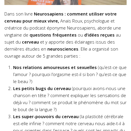
Dans son livre
Neurosapiens : comment utiliser votre
cerveau pour mieux vivre,
Anaïs Roux, psychologue et
créatrice du podcast éponyme Neurosapiens, aborde une
vingtaine de
questions fréquentes
ou
d’idées reçues
au
sujet du
cerveau
et y apporte des éclairages issus des
dernières études en
neurosciences
. Elle a organisé son
ouvrage autour de 5 grandes parties :
Nos relations amoureuses et sexuelles
(qu’est-ce que
l’amour ? pourquoi l’orgasme est-il si bon ? qu’est-ce que
le beau ?)
Les petits bugs du cerveau
(pourquoi avons-nous une
chanson en tête ? comment expliquer les sensations de
déjà vu ? comment se produit le phénomène du mot sur
le bout de la langue ?)
Les super-pouvoirs du cerveau
(la plasticité cérébrale
est-elle infinie ? comment notre cerveau nous aide-t-il à
nous orienter dans l’espace ? quels sont les impacts du