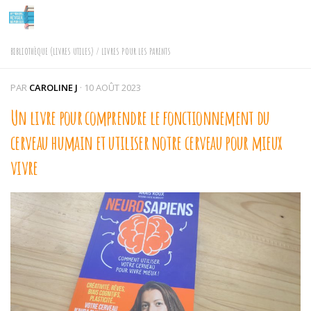
Skip to content
BIBLIOTHÈQUE (LIVRES UTILES)
/
LIVRES POUR LES PARENTS
PAR
CAROLINE J
·
10 AOÛT 2023
Un livre pour comprendre le fonctionnement du
cerveau humain et utiliser notre cerveau pour mieux
vivre