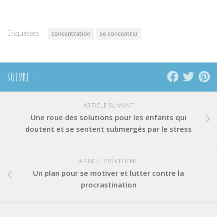
dans
dans
dans
une
une
une
nouvelle
nouvelle
nouvelle
fenêtre)
fenêtre)
fenêtre)
Étiquettes :
concentration
se concentrer
SUIVRE :
ARTICLE SUIVANT
Une roue des solutions pour les enfants qui
doutent et se sentent submergés par le stress
ARTICLE PRÉCÉDENT
Un plan pour se motiver et lutter contre la
procrastination