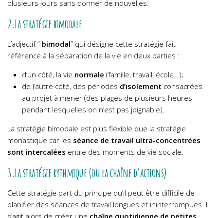
plusieurs jours sans donner de nouvelles.
2.La stratégie bimodale
L’adjectif ”
bimodal
” qui désigne cette stratégie fait
référence à la séparation de la vie en deux parties :
d’un côté, la vie
normale
(famille, travail, école…);
de l’autre côté, des périodes
d’isolement
consacrées
au projet à mener (des plages de plusieurs heures
pendant lesquelles on n’est pas joignable).
La stratégie bimodale est plus flexible que la stratégie
monastique car les
séance de travail ultra-concentrées
sont intercalées
entre des moments de vie sociale.
3.La stratégie rythmique (ou la chaîne d’actions)
Cette stratégie part du principe qu’il peut être difficile de
planifier des séances de travail longues et ininterrompues. Il
s’agit alors de créer une
chaîne quotidienne de petites