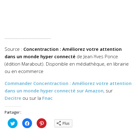
…………………………………..
Source :
Concentraction : Améliorez votre attention
dans un monde hyper connecté
de Jean-Yves Ponce
(édition Marabout). Disponible en médiathèque, en librairie
ou en ecommerce
Commander
Concentraction : Améliorez votre attention
dans un monde hyper connecté
sur Amazon
,
sur
Decitre
ou sur la
Fnac
Partager :
Cliquez
Cliquez
Cliquez
Plus
pour
pour
pour
partager
partager
partager
sur
sur
sur
Twitter(ouvre
Facebook(ouvre
Pinterest(ouvre