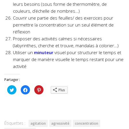
leurs besoins (sous forme de thermomètre, de
couleurs, d’échelle de nombres…)
Couvrir une partie des feuilles/ des exercices pour
permettre la concentration sur un seul élément de
réflexion
Proposer des activités calmes si nécessaires
(labyrinthes, cherche et trouve, mandalas à colorier…)
Utiliser un
minuteur
visuel pour structurer le temps et
marquer de manière visuelle le temps restant pour une
activité
Partager :
Cliquez
Cliquez
Cliquez
Plus
pour
pour
pour
partager
partager
partager
sur
sur
sur
Twitter(ouvre
Facebook(ouvre
Pinterest(ouvre
dans
dans
dans
une
une
une
nouvelle
nouvelle
nouvelle
fenêtre)
fenêtre)
fenêtre)
Étiquettes :
agitation
agressivité
concentration