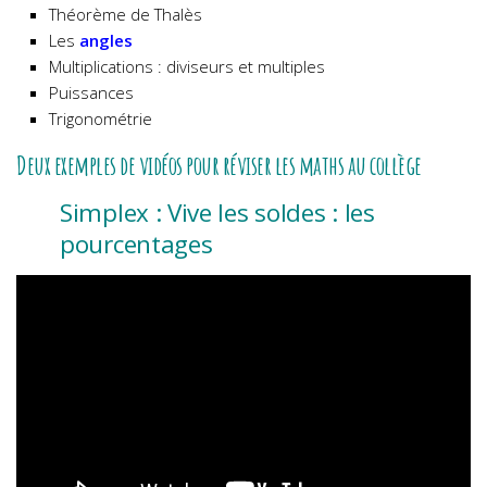
Théorème de Thalès
Les
angles
Multiplications : diviseurs et multiples
Puissances
Trigonométrie
Deux exemples de vidéos pour réviser les maths au collège
Simplex : Vive les soldes : les
pourcentages