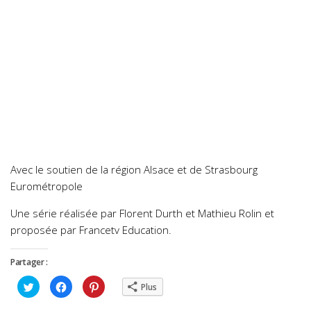
Avec le soutien de la région Alsace et de Strasbourg
Eurométropole
Une série réalisée par Florent Durth et Mathieu Rolin et
proposée par Francetv Education.
Partager :
Cliquez
Cliquez
Cliquez
Plus
pour
pour
pour
partager
partager
partager
sur
sur
sur