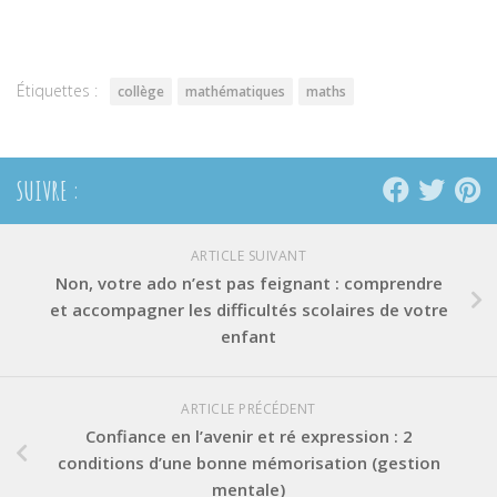
Twitter(ouvre
Facebook(ouvre
Pinterest(ouvre
dans
dans
dans
une
une
une
nouvelle
nouvelle
nouvelle
fenêtre)
fenêtre)
fenêtre)
Étiquettes :
collège
mathématiques
maths
SUIVRE :
ARTICLE SUIVANT
Non, votre ado n’est pas feignant : comprendre
et accompagner les difficultés scolaires de votre
enfant
ARTICLE PRÉCÉDENT
Confiance en l’avenir et ré expression : 2
conditions d’une bonne mémorisation (gestion
mentale)