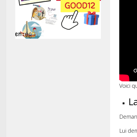
Voici q
La
Demande
Lui de