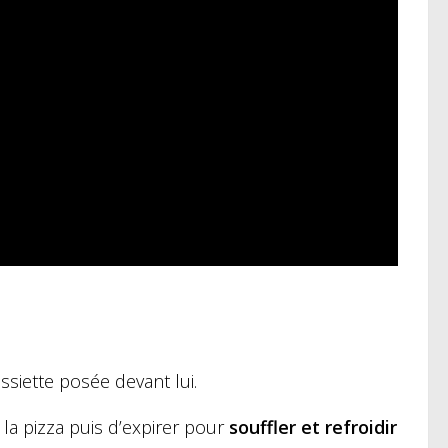
siette posée devant lui.
la pizza puis d’expirer pour
souffler et refroidir