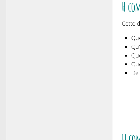
H com
Cette 
Que
Qu’
Que
Qu
De 
U com