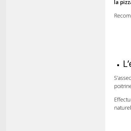
la piz
Recomme
L
S’asseo
poitrin
Effectu
nature