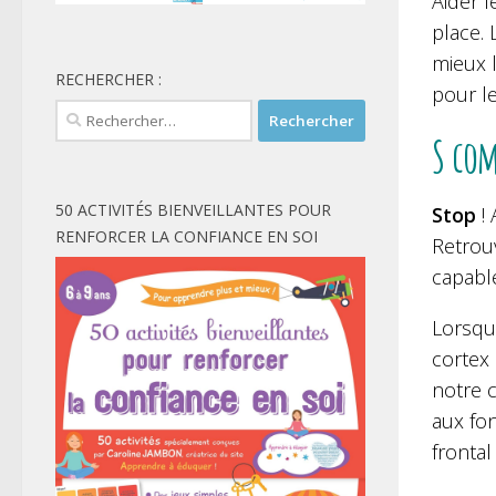
Aider l
place. 
mieux 
RECHERCHER :
pour le
Rechercher :
S co
50 ACTIVITÉS BIENVEILLANTES POUR
Stop
! 
RENFORCER LA CONFIANCE EN SOI
Retrou
capabl
Lorsqu
cortex 
notre 
aux fo
frontal