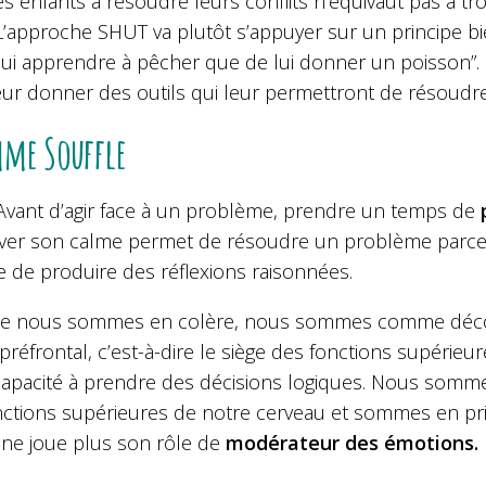
es enfants à résoudre leurs conflits n’équivaut pas à tro
L’approche SHUT va plutôt s’appuyer sur un principe bi
lui apprendre à pêcher que de lui donner un poisson”.
ur donner des outils qui leur permettront de résoudre l
mme Souffle
Avant d’agir face à un problème, prendre un temps de
ver son calme permet de résoudre un problème parce 
e de produire des réflexions raisonnées.
e nous sommes en colère, nous sommes comme déconn
préfrontal, c’est-à-dire le siège des fonctions supérieu
capacité à prendre des décisions logiques. Nous somm
nctions supérieures de notre cerveau et sommes en pri
 ne joue plus son rôle de
modérateur des émotions.