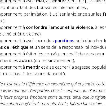
 apprennent à avoir
mal
, à s’
endurcir
et à ne plus faire 
 sont pourtant des boussoles internes utiles ,
 apprennent, par imitation, à utiliser la violence sur les
f
c),
 apprennent à
confondre l’amour et la violence
, à le
e aimé et être victime),
 apprennent à avoir peur des
punitions
ou à chercher 
s de l’éthique
et un sens de la responsabilité individuel
 apprennent à éviter les conséquences fâcheuses pour
chent les
autres
(ou l’environnement),
 apprennent à
mentir
et à se cacher (la sagesse populair
t n’est pas là, les souris dansent”).
e n’est pas la différence en elle-même qui engendre cette
ais le manque d’empathie, chez les enfants qui n’ont pas
e leurs propres émotions entre autres, ainsi que la rigidi
’éducation en général : parents, école, hiérarchie sociale… 