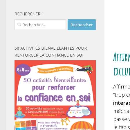
RECHERCHER :
Rechercher :
50 ACTIVITÉS BIENVEILLANTES POUR
Affir
RENFORCER LA CONFIANCE EN SOI
exclu
Affirme
“trop c
intera
méchan
passera
le tapi