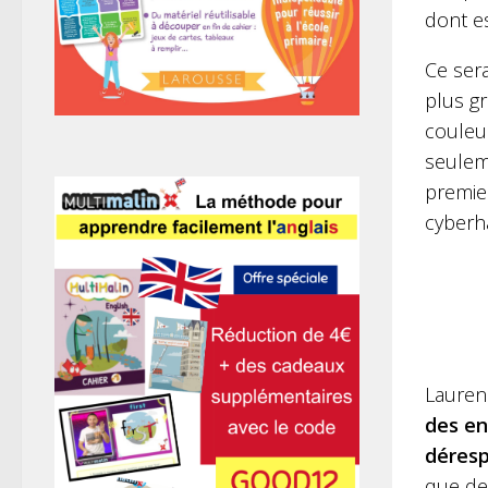
dont es
Ce sera
plus gr
couleu
seuleme
premier
cyberh
Lauren
des en
déresp
que de