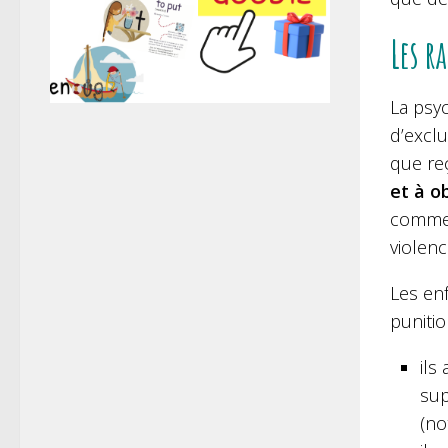
Les r
La psyc
d’exclu
que reç
et à o
comme n
violenc
Les en
punitio
ils
sup
(no