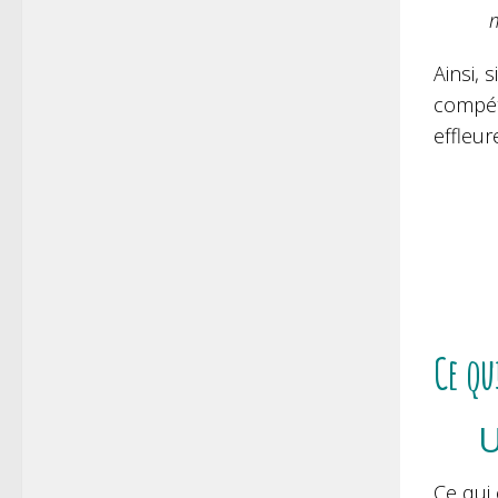
Ainsi, 
compét
effleur
Ce qu
U
Ce qui 