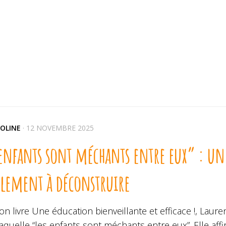
OLINE
·
12 NOVEMBRE 2025
enfants sont méchants entre eux” : une 
èlement à déconstruire
n livre Une éducation bienveillante et efficace !, Lau
aquelle “les enfants sont méchants entre eux”. Elle af