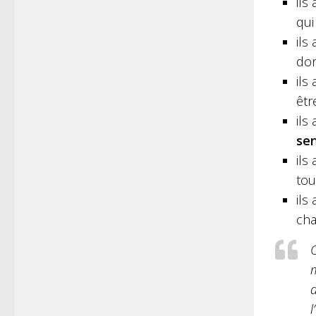
ils
qui
ils
don
ils
êtr
ils
sen
ils
tou
ils
cha
C
m
d
l