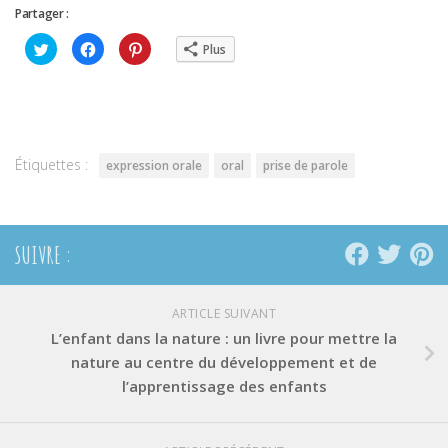
Partager :
Cliquez
Cliquez
Cliquez
Plus
pour
pour
pour
partager
partager
partager
sur
sur
sur
Twitter(ouvre
Facebook(ouvre
Pinterest(ouvre
dans
dans
dans
une
une
une
nouvelle
nouvelle
nouvelle
fenêtre)
fenêtre)
fenêtre)
Étiquettes :
expression orale
oral
prise de parole
SUIVRE :
ARTICLE SUIVANT
L’enfant dans la nature : un livre pour mettre la
nature au centre du développement et de
l’apprentissage des enfants