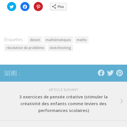
Cliquez
Cliquez
Cliquez
Plus
pour
pour
pour
partager
partager
partager
sur
sur
sur
Twitter(ouvre
Facebook(ouvre
Pinterest(ouvre
dans
dans
dans
une
une
une
nouvelle
nouvelle
nouvelle
fenêtre)
fenêtre)
fenêtre)
Étiquettes :
dessin
mathématiques
maths
résolution de problème
sketchnoting
SUIVRE :
ARTICLE SUIVANT
3 exercices de pensée créative (stimuler la
créativité des enfants comme leviers des
performances scolaires)