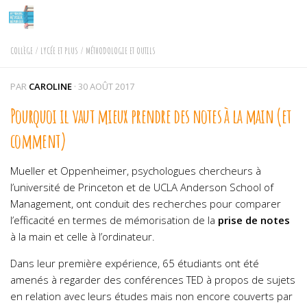
Skip to content
COLLÈGE
/
LYCÉE ET PLUS
/
MÉTHODOLOGIE ET OUTILS
PAR
CAROLINE
·
30 AOÛT 2017
Pourquoi il vaut mieux prendre des notes à la main (et
comment)
Mueller et Oppenheimer, psychologues chercheurs à
l’université de Princeton et de UCLA Anderson School of
Management, ont conduit des recherches pour comparer
l’efficacité en termes de mémorisation de la
prise de notes
à la main et celle à l’ordinateur.
Dans leur première expérience, 65 étudiants ont été
amenés à regarder des conférences TED à propos de sujets
en relation avec leurs études mais non encore couverts par