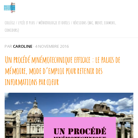
Skip to content
COLLÈGE
/
LYCÉE ET PLUS
/
MÉTHODOLOGIE ET OUTILS
/
RÉVISIONS (BAC, BREVET, EXAMENS,
CONCOURS)
PAR
CAROLINE
·
4 NOVEMBRE 2016
Un procédé mnémotechnique efficace : le palais de
mémoire, mode d’emploi pour retenir des
informations par coeur