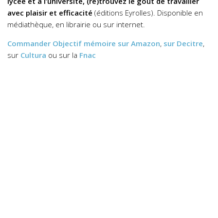
lycée et à l’université, (re)trouvez le goût de travailler
avec plaisir et efficacité
(éditions Eyrolles). Disponible en
médiathèque, en librairie ou sur internet.
Commander
Objectif mémoire
sur Amazon
,
sur Decitre
,
sur
Cultura
ou sur la
Fnac