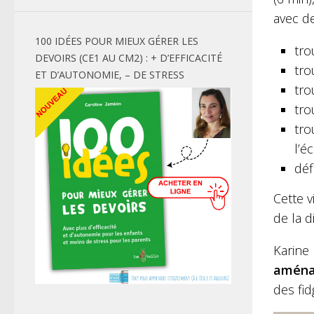
avec de
100 IDÉES POUR MIEUX GÉRER LES
tro
DEVOIRS (CE1 AU CM2) : + D’EFFICACITÉ
tro
ET D’AUTONOMIE, – DE STRESS
tro
tro
tro
l’éc
déf
Cette 
de la d
Karine 
aménag
des fid