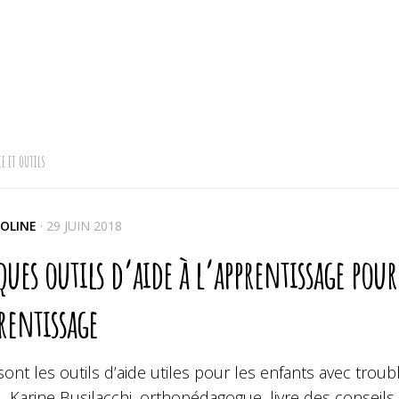
E ET OUTILS
OLINE
·
29 JUIN 2018
ues outils d’aide à l’apprentissage pour
rentissage
ont les outils d’aide utiles pour les enfants avec troub
), Karine Busilacchi, orthopédagogue, livre des conse