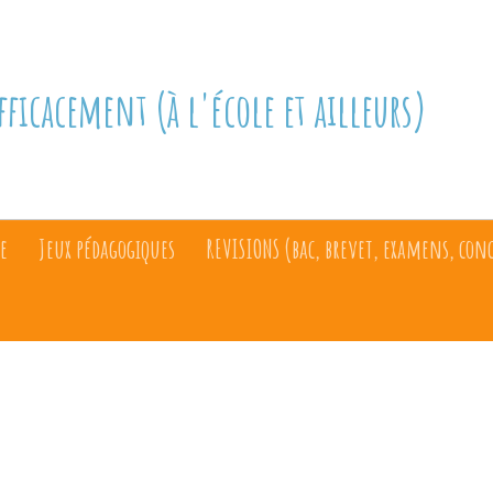
fficacement (à l'école et ailleurs)
e
Jeux pédagogiques
REVISIONS (bac, brevet, examens, con