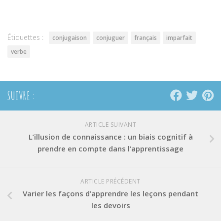
Twitter(ouvre
Facebook(ouvre
Pinterest(ouvre
dans
dans
dans
une
une
une
nouvelle
nouvelle
nouvelle
fenêtre)
fenêtre)
fenêtre)
Étiquettes :
conjugaison
conjuguer
français
imparfait
verbe
SUIVRE :
ARTICLE SUIVANT
L’illusion de connaissance : un biais cognitif à
prendre en compte dans l’apprentissage
ARTICLE PRÉCÉDENT
Varier les façons d’apprendre les leçons pendant
les devoirs