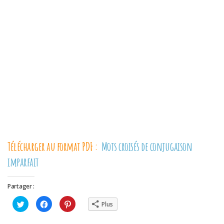
Télécharger au format PDF :
Mots croisés de conjugaison
imparfait
Partager :
Cliquez
Cliquez
Cliquez
Plus
pour
pour
pour
partager
partager
partager
sur
sur
sur