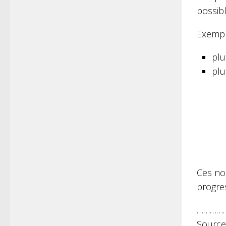
possib
Exempl
plu
plu
Ces no
progre
…………
Source