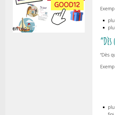
Exempl
plu
plu
“Dès 
“Dès qu
Exempl
plu
fin