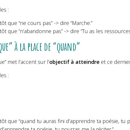
es :
tôt que “ne cours pas” -> dire “Marche.”
tôt que “n’abandonne pas” -> dire “Tu as les ressources 
que” à la place de “quand”
e” met l’accent sur l’
objectif à atteindre
et ce derni
es :
tôt que “quand tu auras fini d’apprendre ta poésie, tu p
i d’apprendre ta poésie, tu pourras me la réciter.”