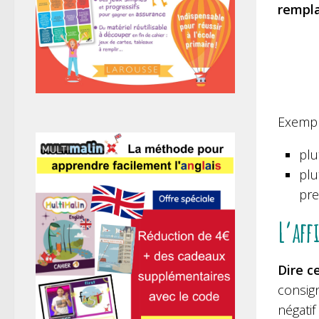
rempla
Exempl
plu
plu
pre
L’aff
Dire c
consig
négatif