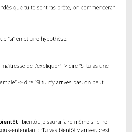
 “dès que tu te sentiras prête, on commencera.”
que “si” émet une hypothèse.
îtresse de t’expliquer” -> dire “Si tu as une
mble” -> dire “Si tu n’y arrives pas, on peut
bientôt
: bientôt, je saurai faire même si je ne
ous-entendant : “Tu vas bientôt y arriver, c’est