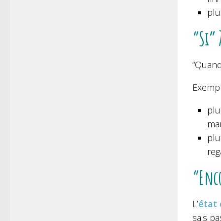
plu
“Si” 
“Quand
Exempl
plu
mau
plu
reg
“Enco
L’
état
sais pa