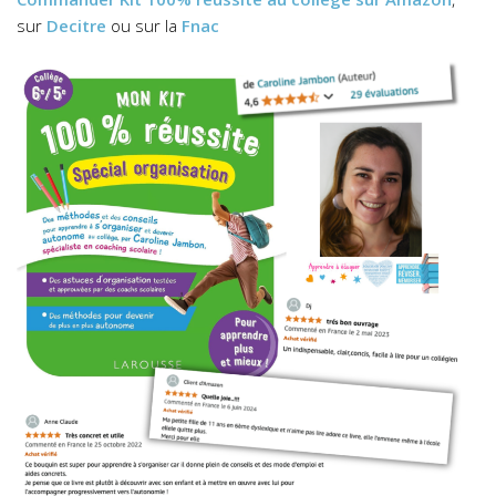
sur
Decitre
ou sur la
Fnac