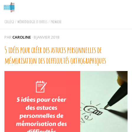
Skip to content
COLLÈGE
/
MÉTHODOLOGIE ET OUTILS
/
PRIMAIRE
PAR
CAROLINE
·
8 JANVIER 2018
5 idées pour créer des astuces personnelles de
mémorisation des difficultés orthographiques