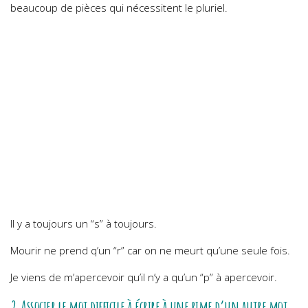
beaucoup de pièces qui nécessitent le pluriel.
Il y a toujours un “s” à toujours.
Mourir ne prend q’un “r” car on ne meurt qu’une seule fois.
Je viens de m’apercevoir qu’il n’y a qu’un “p” à apercevoir.
2.Associer le mot difficile à écrire à une rime d’un autre mot