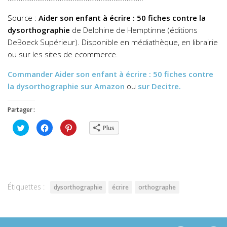
Source :
Aider son enfant à écrire : 50 fiches contre la
dysorthographie
de Delphine de Hemptinne (éditions
DeBoeck Supérieur). Disponible en médiathèque, en librairie
ou sur les sites de ecommerce.
Commander
Aider son enfant à écrire : 50 fiches contre
la dysorthographie
sur Amazon
ou
sur Decitre.
Partager :
Cliquez
Cliquez
Cliquez
Plus
pour
pour
pour
partager
partager
partager
sur
sur
sur
Twitter(ouvre
Facebook(ouvre
Pinterest(ouvre
dans
dans
dans
une
une
une
nouvelle
nouvelle
nouvelle
fenêtre)
fenêtre)
fenêtre)
Étiquettes :
dysorthographie
écrire
orthographe