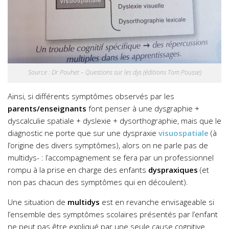
Source : Dr Pouhet – Questions sur les dys (éditions Tom Pousse)
Ainsi, si différents symptômes observés par les
parents/enseignants
font penser à une dysgraphie +
dyscalculie spatiale + dyslexie + dysorthographie, mais que le
diagnostic ne porte que sur une dyspraxie
visuospatiale
(à
l’origine des divers symptômes), alors on ne parle pas de
multidys- : l’accompagnement se fera par un professionnel
rompu à la prise en charge des enfants
dyspraxiques
(et
non pas chacun des symptômes qui en découlent).
Une situation de
multidys
est en revanche envisageable si
l’ensemble des symptômes scolaires présentés par l’enfant
ne peut pas être expliqué par une seule cause cognitive.