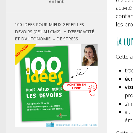
enfant
activi
confian
les pr
100 IDÉES POUR MIEUX GÉRER LES
DEVOIRS (CE1 AU CM2) : + D’EFFICACITÉ
La co
ET D’AUTONOMIE, – DE STRESS
Cette a
tra
écr
vis
pr
s’i
au 
émo