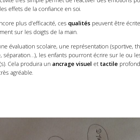
ctivité très simple permet de réactiver des émotions pos
 les effets de la confiance en soi.
core plus d’efficacité, ces
qualités
peuvent être écrite
ment sur les doigts de la main.
ne évaluation scolaire, une représentation (sportive, th
, séparation…), les enfants pourront écrire sur le ou les
(s). Cela produira un
ancrage visuel
et
tactile
profond
très agréable.