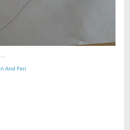
….
in And Pen