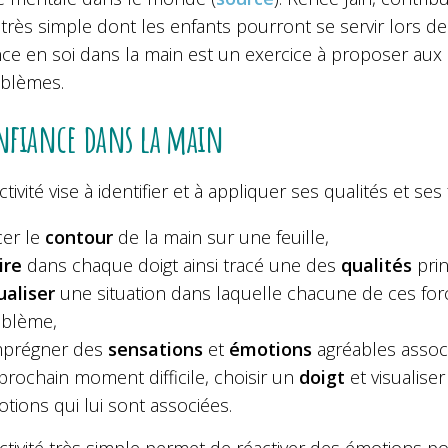
té très simple dont les enfants pourront se servir lo
ce en soi dans la main est un exercice à proposer aux 
oblèmes.
nfiance dans la main
ctivité vise à identifier et à appliquer ses qualités et
cer le
contour
de la main sur une feuille,
ire
dans chaque doigt ainsi tracé une des
qualités
prin
ualiser
une situation dans laquelle chacune de ces forc
oblème,
mprégner des
sensations
et
émotions
agréables associé
prochain moment difficile, choisir un
doigt
et visualiser
tions qui lui sont associées.