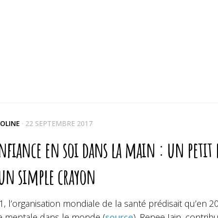
OLINE
·
22 SEPTEMBRE 2017
nfiance en soi dans la main : un petit 
 un simple crayon
, l’organisation mondiale de la santé prédisait qu’en 20
e mentale dans le monde (
source
).
Renee Jain, contrib