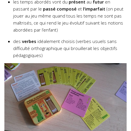
les temps abordés vont du
présent
au
futur
en
passant par le
passé composé
et
l’imparfait
(on peut
jouer au jeu même quand tous les temps ne sont pas
maîtrisés, ce qui rend le jeu évolutif suivant les notions
abordées par l’enfant)
des
verbes
idéalement choisis (verbes usuels sans
difficulté orthographique qui brouillerait les objectifs
pédagogiques)