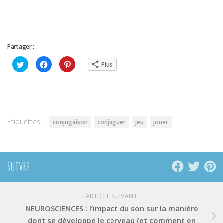
Partager :
Cliquez
Cliquez
Cliquez
Plus
pour
pour
pour
partager
partager
partager
sur
sur
sur
Twitter(ouvre
Facebook(ouvre
Pinterest(ouvre
dans
dans
dans
une
une
une
nouvelle
nouvelle
nouvelle
fenêtre)
fenêtre)
fenêtre)
Étiquettes :
conjugaison
conjuguer
jeu
jouer
SUIVRE :
ARTICLE SUIVANT
NEUROSCIENCES : l’impact du son sur la manière
dont se développe le cerveau (et comment en