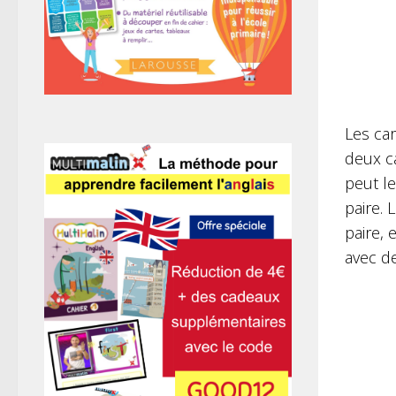
Les car
deux ca
peut le
paire.
paire, 
avec d