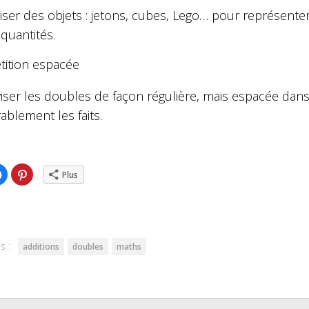
liser des objets : jetons, cubes, Lego… pour représe
 quantités.
tition espacée
iser les doubles de façon régulière, mais espacée dan
ablement les faits.
ez
Cliquez
Cliquez
Plus
pour
pour
ger
partager
partager
sur
sur
er(ouvre
Facebook(ouvre
Pinterest(ouvre
dans
dans
une
une
lle
nouvelle
nouvelle
re)
fenêtre)
fenêtre)
s :
additions
doubles
maths