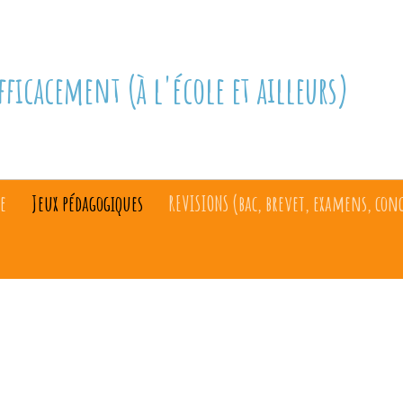
fficacement (à l'école et ailleurs)
e
Jeux pédagogiques
REVISIONS (bac, brevet, examens, con