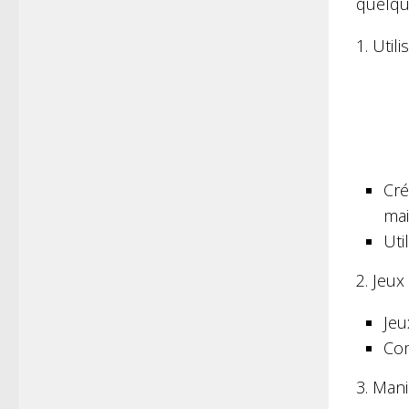
quelqu
1. Util
Cré
mai
Uti
2. Jeux 
Jeu
Com
3. Man