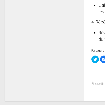
Uti
les
4. Répé
Rév
dur
Partager :
Cliqu
pour
parta
sur
Twitt
dans
une
nouve
fenêt
Étiquette