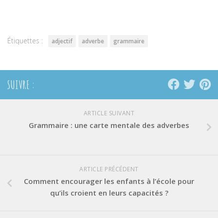
sur
sur
sur
Twitter(ouvre
Facebook(ouvre
Pinterest(ouvre
dans
dans
dans
une
une
une
nouvelle
nouvelle
nouvelle
fenêtre)
fenêtre)
fenêtre)
Étiquettes :
adjectif
adverbe
grammaire
SUIVRE :
ARTICLE SUIVANT
Grammaire : une carte mentale des adverbes
ARTICLE PRÉCÉDENT
Comment encourager les enfants à l’école pour
qu’ils croient en leurs capacités ?